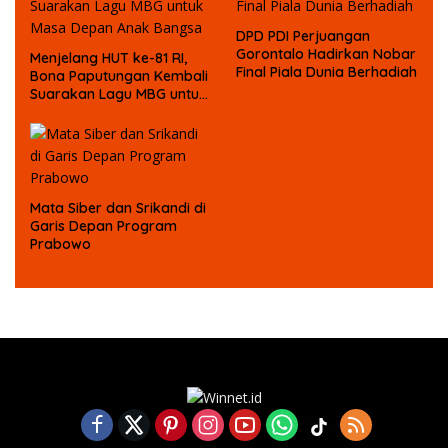
DPD PDI Perjuangan
Gorontalo Hadirkan Nobar
Menjelang HUT ke-81 RI,
Final Piala Dunia Berhadiah
Bona Paputungan Kembali
Suarakan Lagu MBG untuk
Masa Depan Anak Bangsa
Mata Siber dan Srikandi di
Garis Depan Program
Prabowo