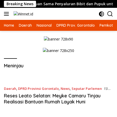
Langsung
alo Minta Perlakuan Sama Penyaluran Bibit dan Pupuk untuk Pe
Breaking News
ke
konten
Home
Daerah
Nasional
DPRD Prov. Gorontalo
Pemkot G
Meninjau
Daerah
,
DPRD Provinsi Gorontalo
,
News
,
Seputar Parlemen
13
Juni 2023
Reses Leato Selatan: Meyke Camaru Tinjau
Realisasi Bantuan Rumah Layak Huni