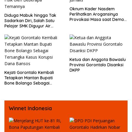
Oknum Kader Nasdem
Perlihatkan Arogansinya
Diduga Mabuk hingga Tak
Provokasi Masa saat Demo
Sadarkan Diri, Salah Satu
Dugaan Pelecehan Profesi
Pelajar SMK Diguyur Air
Jurnalis
hingga Diberikan Benturan
Fisik oleh Beberapa
Temannya
Ketua dan Anggota Bawaslu
Provinsi Gorontalo Disanksi
DKPP
Kejati Gorontalo Kembali
Tetapkan Mantan Bupati
Bone Bolango Sebagai
Tersangka Kasus Korupsi
Dana Bansos
Winnet Indonesia