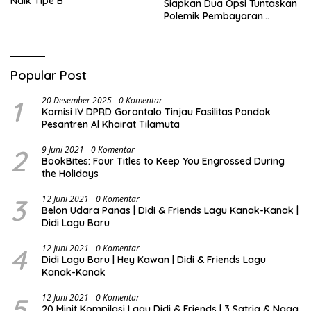
Naik Tipe B
Siapkan Dua Opsi Tuntaskan
Polemik Pembayaran
Armada Penas XVII
Popular Post
1
20 Desember 2025
0 Komentar
Komisi IV DPRD Gorontalo Tinjau Fasilitas Pondok
Pesantren Al Khairat Tilamuta
2
9 Juni 2021
0 Komentar
BookBites: Four Titles to Keep You Engrossed During
the Holidays
3
12 Juni 2021
0 Komentar
Belon Udara Panas | Didi & Friends Lagu Kanak-Kanak |
Didi Lagu Baru
4
12 Juni 2021
0 Komentar
Didi Lagu Baru | Hey Kawan | Didi & Friends Lagu
Kanak-Kanak
5
12 Juni 2021
0 Komentar
20 Minit Kompilasi Lagu Didi & Friends | 3 Satria & Naga