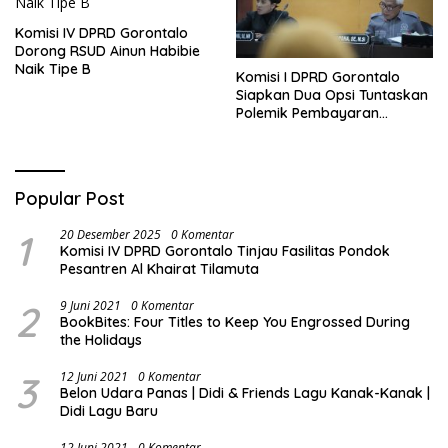
Komisi IV DPRD Gorontalo
Dorong RSUD Ainun Habibie
Naik Tipe B
Komisi I DPRD Gorontalo
Siapkan Dua Opsi Tuntaskan
Polemik Pembayaran
Armada Penas XVII
Popular Post
1
20 Desember 2025
0 Komentar
Komisi IV DPRD Gorontalo Tinjau Fasilitas Pondok
Pesantren Al Khairat Tilamuta
2
9 Juni 2021
0 Komentar
BookBites: Four Titles to Keep You Engrossed During
the Holidays
3
12 Juni 2021
0 Komentar
Belon Udara Panas | Didi & Friends Lagu Kanak-Kanak |
Didi Lagu Baru
12 Juni 2021
0 Komentar