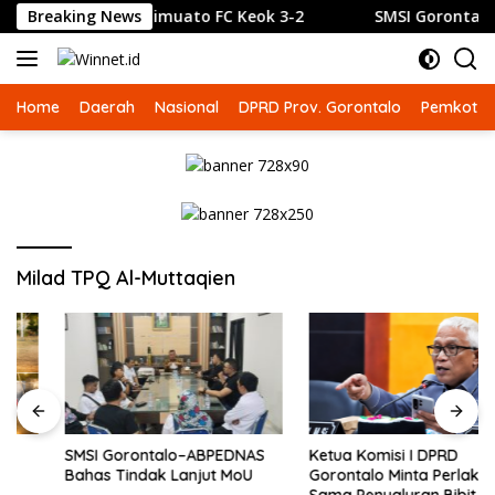
Langsung
gi Unjuk Taji, Timuato FC Keok 3-2
Breaking News
SMSI Gorontalo–AB
ke
konten
Home
Daerah
Nasional
DPRD Prov. Gorontalo
Pemkot G
Milad TPQ Al-Muttaqien
SMSI Gorontalo–ABPEDNAS
Ketua Komisi I DPRD
Bahas Tindak Lanjut MoU
Gorontalo Minta Perlakuan
Sama Penyaluran Bibit dan