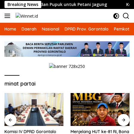
Langsung
an Bibit dan Pupuk untuk Petani Jagung
Breaking News
Komisi IV DPR
ke
konten
Home
Daerah
Nasional
DPRD Prov. Gorontalo
Pemkot G
minat partai
Komisi IV DPRD Gorontalo
Menjelang HUT ke-81 RI, Bona