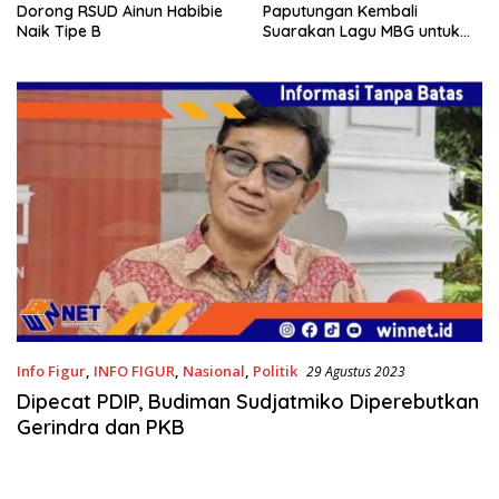
Dorong RSUD Ainun Habibie
Paputungan Kembali
Naik Tipe B
Suarakan Lagu MBG untuk
Masa Depan Anak Bangsa
Info Figur
,
INFO FIGUR
,
Nasional
,
Politik
29 Agustus 2023
Dipecat PDIP, Budiman Sudjatmiko Diperebutkan
Gerindra dan PKB