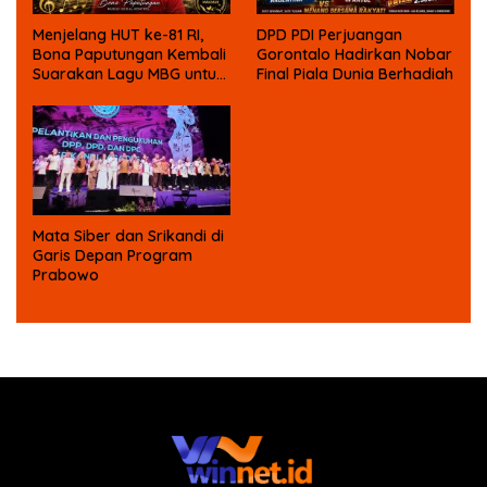
Menjelang HUT ke-81 RI,
DPD PDI Perjuangan
Bona Paputungan Kembali
Gorontalo Hadirkan Nobar
Suarakan Lagu MBG untuk
Final Piala Dunia Berhadiah
Masa Depan Anak Bangsa
Mata Siber dan Srikandi di
Garis Depan Program
Prabowo