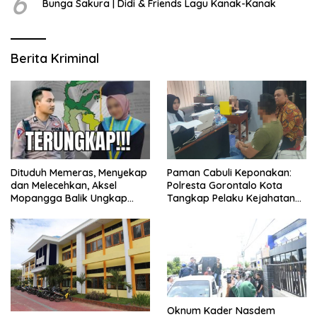
6
Bunga Sakura | Didi & Friends Lagu Kanak-Kanak
Berita Kriminal
Dituduh Memeras, Menyekap
Paman Cabuli Keponakan:
dan Melecehkan, Aksel
Polresta Gorontalo Kota
Mopangga Balik Ungkap
Tangkap Pelaku Kejahatan
Fakta Mengejutkan!
Seksual
Oknum Kader Nasdem