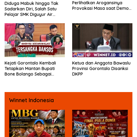
Perlihatkan Arogansinya
Diduga Mabuk hingga Tak
Provokasi Masa saat Demo
Sadarkan Diri, Salah Satu
Dugaan Pelecehan Profesi
Pelajar SMK Diguyur Air
Jurnalis
hingga Diberikan Benturan
Fisik oleh Beberapa
Temannya
Kejati Gorontalo Kembali
Ketua dan Anggota Bawaslu
Tetapkan Mantan Bupati
Provinsi Gorontalo Disanksi
Bone Bolango Sebagai
DKPP
Tersangka Kasus Korupsi
Dana Bansos
Winnet Indonesia