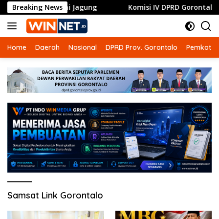
Langsung
tuk Petani Jagung
Breaking News
Komisi IV DPRD Gorontalo Dorong RS
ke
konten
Home
Daerah
Nasional
DPRD Prov. Gorontalo
Pemkot G
Samsat Link Gorontalo