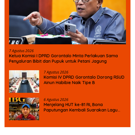
7 Agustus 2026
Ketua Komisi I DPRD Gorontalo Minta Perlakuan Sama
Penyaluran Bibit dan Pupuk untuk Petani Jagung
7 Agustus 2026
Komisi IV DPRD Gorontalo Dorong RSUD
Ainun Habibie Naik Tipe B
6 Agustus 2026
Menjelang HUT ke-81 RI, Bona
Paputungan Kembali Suarakan Lagu
MBG untuk Masa Depan Anak Bangsa