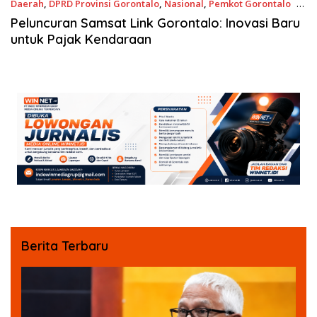
Daerah
,
DPRD Provinsi Gorontalo
,
Nasional
,
Pemkot Gorontalo
26
Agustus 2023
Peluncuran Samsat Link Gorontalo: Inovasi Baru
untuk Pajak Kendaraan
Berita Terbaru