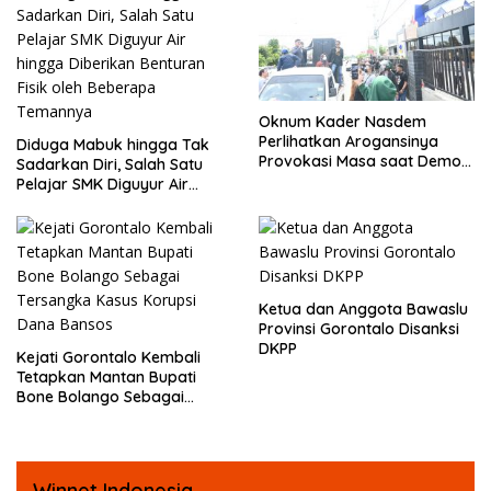
Oknum Kader Nasdem
Perlihatkan Arogansinya
Diduga Mabuk hingga Tak
Provokasi Masa saat Demo
Sadarkan Diri, Salah Satu
Dugaan Pelecehan Profesi
Pelajar SMK Diguyur Air
Jurnalis
hingga Diberikan Benturan
Fisik oleh Beberapa
Temannya
Ketua dan Anggota Bawaslu
Provinsi Gorontalo Disanksi
DKPP
Kejati Gorontalo Kembali
Tetapkan Mantan Bupati
Bone Bolango Sebagai
Tersangka Kasus Korupsi
Dana Bansos
Winnet Indonesia