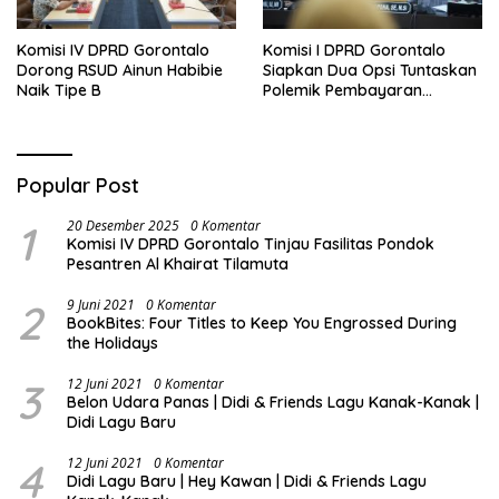
Komisi IV DPRD Gorontalo
Komisi I DPRD Gorontalo
Dorong RSUD Ainun Habibie
Siapkan Dua Opsi Tuntaskan
Naik Tipe B
Polemik Pembayaran
Armada Penas XVII
Popular Post
1
20 Desember 2025
0 Komentar
Komisi IV DPRD Gorontalo Tinjau Fasilitas Pondok
Pesantren Al Khairat Tilamuta
2
9 Juni 2021
0 Komentar
BookBites: Four Titles to Keep You Engrossed During
the Holidays
3
12 Juni 2021
0 Komentar
Belon Udara Panas | Didi & Friends Lagu Kanak-Kanak |
Didi Lagu Baru
4
12 Juni 2021
0 Komentar
Didi Lagu Baru | Hey Kawan | Didi & Friends Lagu