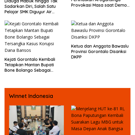
Diduga Mabuk hingga Tak
Provokasi Masa saat Demo
Sadarkan Diri, Salah Satu
Dugaan Pelecehan Profesi
Pelajar SMK Diguyur Air
Jurnalis
hingga Diberikan Benturan
Fisik oleh Beberapa
Temannya
Ketua dan Anggota Bawaslu
Provinsi Gorontalo Disanksi
DKPP
Kejati Gorontalo Kembali
Tetapkan Mantan Bupati
Bone Bolango Sebagai
Tersangka Kasus Korupsi
Dana Bansos
Winnet Indonesia