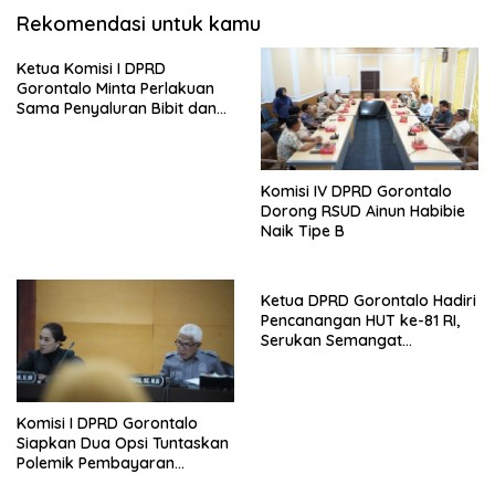
Rekomendasi untuk kamu
Ketua Komisi I DPRD
Gorontalo Minta Perlakuan
Sama Penyaluran Bibit dan
Pupuk untuk Petani Jagung
Komisi IV DPRD Gorontalo
Dorong RSUD Ainun Habibie
Naik Tipe B
Ketua DPRD Gorontalo Hadiri
Pencanangan HUT ke-81 RI,
Serukan Semangat
Nasionalisme dan Gotong
Royong di Danau Perintis
Komisi I DPRD Gorontalo
Siapkan Dua Opsi Tuntaskan
Polemik Pembayaran
Armada Penas XVII