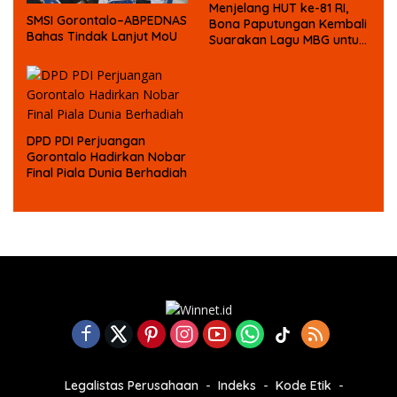
Menjelang HUT ke-81 RI,
SMSI Gorontalo–ABPEDNAS
Bona Paputungan Kembali
Bahas Tindak Lanjut MoU
Suarakan Lagu MBG untuk
Masa Depan Anak Bangsa
DPD PDI Perjuangan
Gorontalo Hadirkan Nobar
Final Piala Dunia Berhadiah
Legalistas Perusahaan
Indeks
Kode Etik