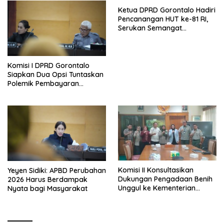
Ketua DPRD Gorontalo Hadiri
Pencanangan HUT ke-81 RI,
Serukan Semangat
Nasionalisme dan Gotong
Royong di Danau Perintis
Komisi I DPRD Gorontalo
Siapkan Dua Opsi Tuntaskan
Polemik Pembayaran
Armada Penas XVII
Komisi II Konsultasikan
Yeyen Sidiki: APBD Perubahan
Dukungan Pengadaan Benih
2026 Harus Berdampak
Unggul ke Kementerian
Nyata bagi Masyarakat
Pertanian