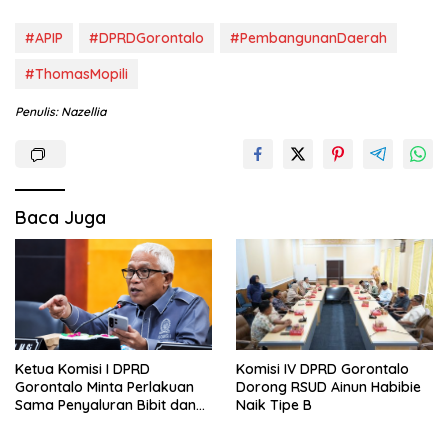
#APIP
#DPRDGorontalo
#PembangunanDaerah
#ThomasMopili
Penulis: Nazellia
Baca Juga
Ketua Komisi I DPRD
Komisi IV DPRD Gorontalo
Gorontalo Minta Perlakuan
Dorong RSUD Ainun Habibie
Sama Penyaluran Bibit dan
Naik Tipe B
Pupuk untuk Petani Jagung