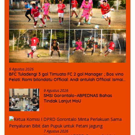
9 Agustus 2026
BFC Tuladengi 3 gol Timuato FC 2 gol Manager ; Bos vino
Pelati: Romi bilondatu Official: Andi antulah Official: Ismail
Yg mencetak dari BFC Tuladengi 1: afdul gandi Nani
2:bang Rayis 3: Zulkifli Ismail Liga ketua DPRD kabgor
9 Agustus 2026
SMSI Gorontalo–ABPEDNAS Bahas
antara desa sekecmatan telaga biru
Tindak Lanjut MoU
7 Agustus 2026