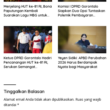
Menjelang HUT ke-81 RI, Bona
Komisi I DPRD Gorontalo
Paputungan Kembali
Siapkan Dua Opsi Tuntaskan
Suarakan Lagu MBG untuk
Polemik Pembayaran
Masa Depan Anak Bangsa
Armada Penas XVII
Ketua DPRD Gorontalo Hadiri
Yeyen Sidiki: APBD Perubahan
Pencanangan HUT ke-81 RI,
2026 Harus Berdampak
Serukan Semangat
Nyata bagi Masyarakat
Nasionalisme dan Gotong
Royong di Danau Perintis
Tinggalkan Balasan
Alamat email Anda tidak akan dipublikasikan.
Ruas yang wajib
ditandai
*