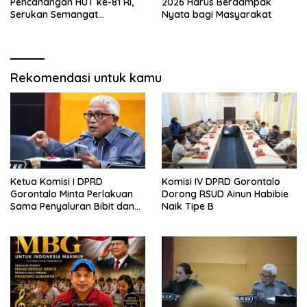
Pencanangan HUT ke-81 RI,
2026 Harus Berdampak
Serukan Semangat
Nyata bagi Masyarakat
Nasionalisme dan Gotong
Royong di Danau Perintis
Rekomendasi untuk kamu
Ketua Komisi I DPRD
Komisi IV DPRD Gorontalo
Gorontalo Minta Perlakuan
Dorong RSUD Ainun Habibie
Sama Penyaluran Bibit dan
Naik Tipe B
Pupuk untuk Petani Jagung