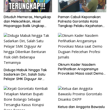
Dituduh Memeras, Menyekap
Paman Cabuli Keponakan:
dan Melecehkan, Aksel
Polresta Gorontalo Kota
Mopangga Balik Ungkap
Tangkap Pelaku Kejahatan
Fakta Mengejutkan!
Seksual
Oknum Kader Nasdem
Perlihatkan Arogansinya
Diduga Mabuk hingga Tak
Provokasi Masa saat Demo
Sadarkan Diri, Salah Satu
Dugaan Pelecehan Profesi
Pelajar SMK Diguyur Air
Jurnalis
hingga Diberikan Benturan
Fisik oleh Beberapa
Temannya
Ketua dan Anggota Bawaslu