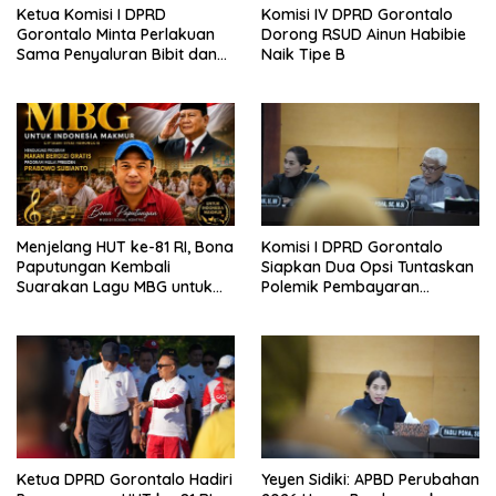
Ketua Komisi I DPRD
Komisi IV DPRD Gorontalo
Gorontalo Minta Perlakuan
Dorong RSUD Ainun Habibie
Sama Penyaluran Bibit dan
Naik Tipe B
Pupuk untuk Petani Jagung
Menjelang HUT ke-81 RI, Bona
Komisi I DPRD Gorontalo
Paputungan Kembali
Siapkan Dua Opsi Tuntaskan
Suarakan Lagu MBG untuk
Polemik Pembayaran
Masa Depan Anak Bangsa
Armada Penas XVII
Ketua DPRD Gorontalo Hadiri
Yeyen Sidiki: APBD Perubahan