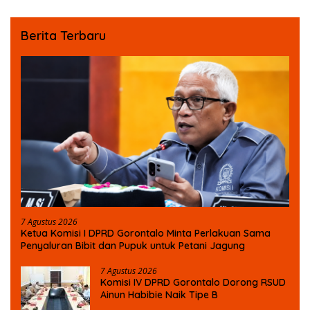
Berita Terbaru
7 Agustus 2026
Ketua Komisi I DPRD Gorontalo Minta Perlakuan Sama
Penyaluran Bibit dan Pupuk untuk Petani Jagung
7 Agustus 2026
Komisi IV DPRD Gorontalo Dorong RSUD
Ainun Habibie Naik Tipe B