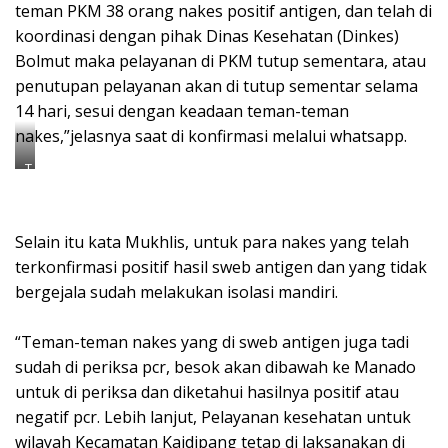
teman PKM 38 orang nakes positif antigen, dan telah di
koordinasi dengan pihak Dinas Kesehatan (Dinkes)
Bolmut maka pelayanan di PKM tutup sementara, atau
penutupan pelayanan akan di tutup sementar selama
14 hari, sesui dengan keadaan teman-teman
nakes,”jelasnya saat di konfirmasi melalui whatsapp.
T
a
m
p
a
Selain itu kata Mukhlis, untuk para nakes yang telah
k
g
terkonfirmasi positif hasil sweb antigen dan yang tidak
e
bergejala sudah melakukan isolasi mandiri.
d
u
n
“Teman-teman nakes yang di sweb antigen juga tadi
g
P
sudah di periksa pcr, besok akan dibawah ke Manado
u
untuk di periksa dan diketahui hasilnya positif atau
s
k
negatif pcr. Lebih lanjut, Pelayanan kesehatan untuk
e
wilayah Kecamatan Kaidipang tetap di laksanakan di
s