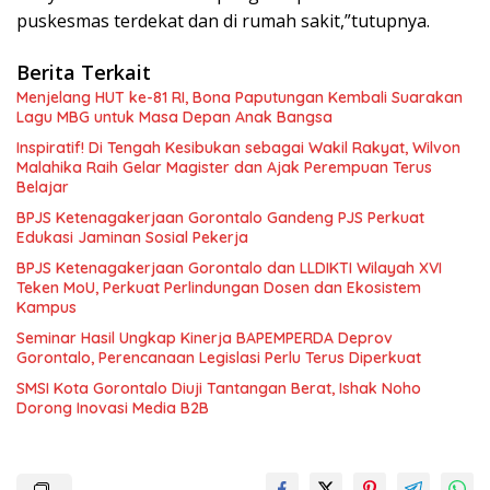
m
puskesmas terdekat dan di rumah sakit,”tutupnya.
a
s
B
Berita Terkait
o
r
Menjelang HUT ke-81 RI, Bona Paputungan Kembali Suarakan
o
Lagu MBG untuk Masa Depan Anak Bangsa
k
Inspiratif! Di Tengah Kesibukan sebagai Wakil Rakyat, Wilvon
o
(
Malahika Raih Gelar Magister dan Ajak Perempuan Terus
F
Belajar
o
BPJS Ketenagakerjaan Gorontalo Gandeng PJS Perkuat
t
o
Edukasi Jaminan Sosial Pekerja
:
BPJS Ketenagakerjaan Gorontalo dan LLDIKTI Wilayah XVI
I
Teken MoU, Perkuat Perlindungan Dosen dan Ekosistem
s
t
Kampus
i
Seminar Hasil Ungkap Kinerja BAPEMPERDA Deprov
m
Gorontalo, Perencanaan Legislasi Perlu Terus Diperkuat
e
w
SMSI Kota Gorontalo Diuji Tantangan Berat, Ishak Noho
a
Dorong Inovasi Media B2B
)