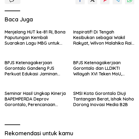
Baca Juga
Menjelang HUT ke-81 RI, Bona
Inspiratif! Di Tengah
Paputungan Kembali
Kesibukan sebagai Wakil
Suarakan Lagu MBG untuk
Rakyat, Wilvon Malahika Raih
Masa Depan Anak Bangsa
Gelar Magister dan Ajak
Perempuan Terus Belajar
BPJS Ketenagakerjaan
BPJS Ketenagakerjaan
Gorontalo Gandeng PJS
Gorontalo dan LLDIKTI
Perkuat Edukasi Jaminan
Wilayah XVI Teken MoU,
Sosial Pekerja
Perkuat Perlindungan Dosen
dan Ekosistem Kampus
Seminar Hasil Ungkap Kinerja
SMSI Kota Gorontalo Diuji
BAPEMPERDA Deprov
Tantangan Berat, Ishak Noho
Gorontalo, Perencanaan
Dorong Inovasi Media B2B
Legislasi Perlu Terus
Diperkuat
Rekomendasi untuk kamu