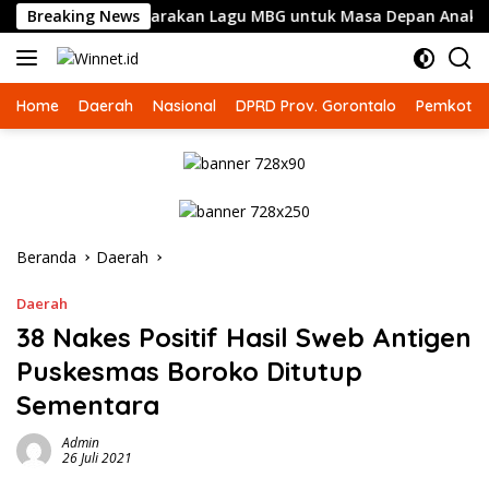
Langsung
an Kembali Suarakan Lagu MBG untuk Masa Depan Anak Bangsa
Breaking News
ke
konten
Home
Daerah
Nasional
DPRD Prov. Gorontalo
Pemkot G
Beranda
Daerah
Daerah
38 Nakes Positif Hasil Sweb Antigen
Puskesmas Boroko Ditutup
Sementara
Admin
26 Juli 2021