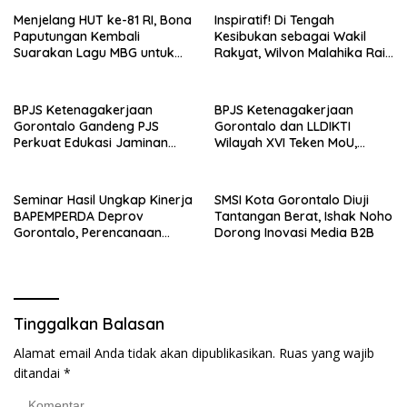
Menjelang HUT ke-81 RI, Bona
Inspiratif! Di Tengah
Paputungan Kembali
Kesibukan sebagai Wakil
Suarakan Lagu MBG untuk
Rakyat, Wilvon Malahika Raih
Masa Depan Anak Bangsa
Gelar Magister dan Ajak
Perempuan Terus Belajar
BPJS Ketenagakerjaan
BPJS Ketenagakerjaan
Gorontalo Gandeng PJS
Gorontalo dan LLDIKTI
Perkuat Edukasi Jaminan
Wilayah XVI Teken MoU,
Sosial Pekerja
Perkuat Perlindungan Dosen
dan Ekosistem Kampus
Seminar Hasil Ungkap Kinerja
SMSI Kota Gorontalo Diuji
BAPEMPERDA Deprov
Tantangan Berat, Ishak Noho
Gorontalo, Perencanaan
Dorong Inovasi Media B2B
Legislasi Perlu Terus
Diperkuat
Tinggalkan Balasan
Alamat email Anda tidak akan dipublikasikan.
Ruas yang wajib
ditandai
*