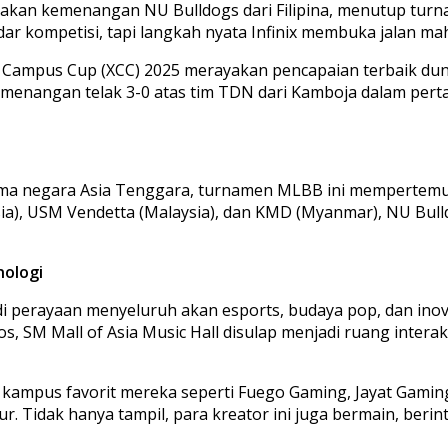
rayakan kemenangan NU Bulldogs dari Filipina, menutup tu
ar kompetisi, tapi langkah nyata Infinix membuka jalan ma
inix Campus Cup (XCC) 2025 merayakan pencapaian terbaik dun
t kemenangan telak 3-0 atas tim TDN dari Kamboja dalam pe
di lima negara Asia Tenggara, turnamen MLBB ini mempertem
nesia), USM Vendetta (Malaysia), dan KMD (Myanmar), NU B
nologi
i perayaan menyeluruh akan esports, budaya pop, dan inova
mos, SM Mall of Asia Music Hall disulap menjadi ruang inte
ampus favorit mereka seperti Fuego Gaming, Jayat Gaming
r. Tidak hanya tampil, para kreator ini juga bermain, be