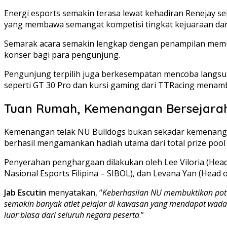
Energi esports semakin terasa lewat kehadiran Renejay 
yang membawa semangat kompetisi tingkat kejuaraan dan
Semarak acara semakin lengkap dengan penampilan memuk
konser bagi para pengunjung.
Pengunjung terpilih juga berkesempatan mencoba langsun
seperti GT 30 Pro dan kursi gaming dari TTRacing menam
Tuan Rumah, Kemenangan Bersejara
Kemenangan telak NU Bulldogs bukan sekadar kemenangan
berhasil mengamankan hadiah utama dari total prize pool s
Penyerahan penghargaan dilakukan oleh Lee Viloria (Hea
Nasional Esports Filipina – SIBOL), dan Levana Yan (Hea
Jab Escutin
menyatakan, “
Keberhasilan NU membuktikan poten
semakin banyak atlet pelajar di kawasan yang mendapat wad
luar biasa dari seluruh negara peserta
.”