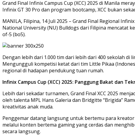
Grand Final Infinix Campus Cup (XCC) 2025 di Manila me
Infinix GT 30 Pro dan program bootcamp, XCC bukan sekad
MANILA, Filipina, 14 Juli 2025 – Grand Final Regional Inf
National University (NU) Bulldogs dari Filipina mencata
of-5 (bo5).
Dengan lebih dari 1.000 tim dari lebih dari 400 sekolah 
Mengungguli kompetisi ketat dari tim Little Pikaa (Indo
regional di hadapan pendukung tuan rumah.
Infinix Campus Cup (XCC) 2025: Panggung Bakat dan Tek
Lebih dari sekadar turnamen, Grand Final XCC 2025 menjad
oleh talenta MPL Hans Galeria dan Bridgitte “Brigida” Ra
kreativitas anak muda.
Penggemar datang langsung untuk bertemu para kreator k
melalui konten bertema gaming yang cerdas dan menghibu
secara langsung.