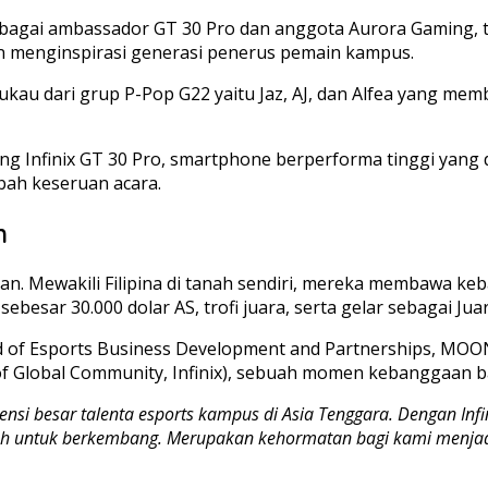
sebagai ambassador GT 30 Pro dan anggota Aurora Gaming, 
 menginspirasi generasi penerus pemain kampus.
au dari grup P-Pop G22 yaitu Jaz, AJ, dan Alfea yang m
g Infinix GT 30 Pro, smartphone berperforma tinggi yang
bah keseruan acara.
h
. Mewakili Filipina di tanah sendiri, mereka membawa ke
ebesar 30.000 dolar AS, trofi juara, serta gelar sebagai Ju
d of Esports Business Development and Partnerships, MOO
d of Global Community, Infinix), sebuah momen kebanggaan 
si besar talenta esports kampus di Asia Tenggara. Dengan Inf
ah untuk berkembang. Merupakan kehormatan bagi kami menjad