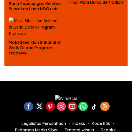
Final Piala Dunia Berhadiah
Bona Paputungan Kembali
Suarakan Lagu MBG untuk
Masa Depan Anak Bangsa
Mata Siber dan Srikandi di
Garis Depan Program
Prabowo
Legalistas Perusahaan
Indeks
Kode Etik
Pedoman Media Siber
Tentang winnet
Redaksi