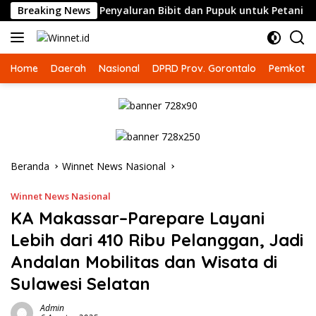
Langsung
rlakuan Sama Penyaluran Bibit dan Pupuk untuk Petani Jagung
Breaking News
ke
konten
Home
Daerah
Nasional
DPRD Prov. Gorontalo
Pemkot G
Beranda
Winnet News Nasional
Winnet News Nasional
KA Makassar–Parepare Layani
Lebih dari 410 Ribu Pelanggan, Jadi
Andalan Mobilitas dan Wisata di
Sulawesi Selatan
Admin