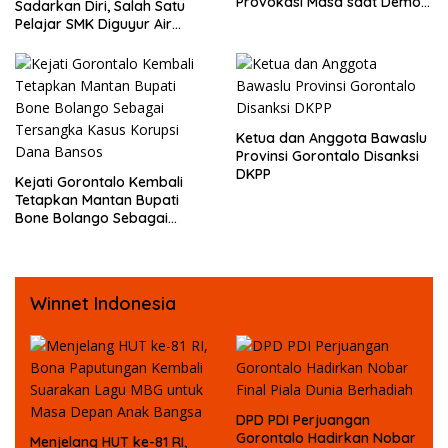
Provokasi Masa saat Demo
Sadarkan Diri, Salah Satu
Dugaan Pelecehan Profesi
Pelajar SMK Diguyur Air
Jurnalis
hingga Diberikan Benturan
Fisik oleh Beberapa
Temannya
Ketua dan Anggota Bawaslu
Provinsi Gorontalo Disanksi
DKPP
Kejati Gorontalo Kembali
Tetapkan Mantan Bupati
Bone Bolango Sebagai
Tersangka Kasus Korupsi
Dana Bansos
Winnet Indonesia
DPD PDI Perjuangan
Gorontalo Hadirkan Nobar
Menjelang HUT ke-81 RI,