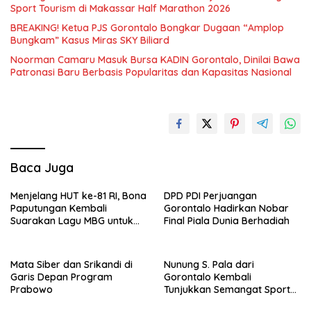
Sport Tourism di Makassar Half Marathon 2026
BREAKING! Ketua PJS Gorontalo Bongkar Dugaan “Amplop
Bungkam” Kasus Miras SKY Biliard
Noorman Camaru Masuk Bursa KADIN Gorontalo, Dinilai Bawa
Patronasi Baru Berbasis Popularitas dan Kapasitas Nasional
Baca Juga
Menjelang HUT ke-81 RI, Bona
DPD PDI Perjuangan
Paputungan Kembali
Gorontalo Hadirkan Nobar
Suarakan Lagu MBG untuk
Final Piala Dunia Berhadiah
Masa Depan Anak Bangsa
Mata Siber dan Srikandi di
Nunung S. Pala dari
Garis Depan Program
Gorontalo Kembali
Prabowo
Tunjukkan Semangat Sport
Tourism di Makassar Half