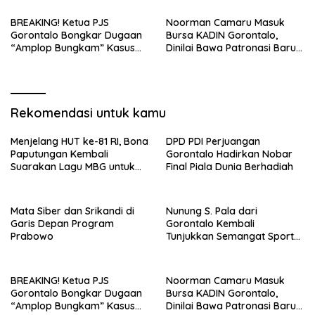
Marathon 2026
BREAKING! Ketua PJS
Noorman Camaru Masuk
Gorontalo Bongkar Dugaan
Bursa KADIN Gorontalo,
“Amplop Bungkam” Kasus
Dinilai Bawa Patronasi Baru
Miras SKY Biliard
Berbasis Popularitas dan
Kapasitas Nasional
Rekomendasi untuk kamu
Menjelang HUT ke-81 RI, Bona
DPD PDI Perjuangan
Paputungan Kembali
Gorontalo Hadirkan Nobar
Suarakan Lagu MBG untuk
Final Piala Dunia Berhadiah
Masa Depan Anak Bangsa
Mata Siber dan Srikandi di
Nunung S. Pala dari
Garis Depan Program
Gorontalo Kembali
Prabowo
Tunjukkan Semangat Sport
Tourism di Makassar Half
Marathon 2026
BREAKING! Ketua PJS
Noorman Camaru Masuk
Gorontalo Bongkar Dugaan
Bursa KADIN Gorontalo,
“Amplop Bungkam” Kasus
Dinilai Bawa Patronasi Baru