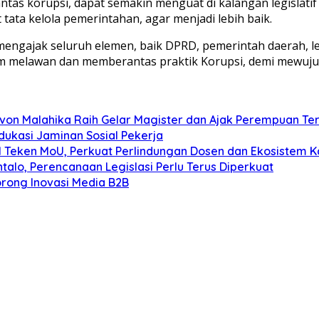
as korupsi, dapat semakin menguat di kalangan legislatif
ata kelola pemerintahan, agar menjadi lebih baik.
a mengajak seluruh elemen, baik DPRD, pemerintah daerah,
m melawan dan memberantas praktik Korupsi, demi mewujudk
ilvon Malahika Raih Gelar Magister dan Ajak Perempuan Ter
ukasi Jaminan Sosial Pekerja
I Teken MoU, Perkuat Perlindungan Dosen dan Ekosistem 
alo, Perencanaan Legislasi Perlu Terus Diperkuat
orong Inovasi Media B2B