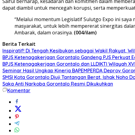
Saiful berharap, kesadaran dan komitmen dalam memberant
dapat diambil untuk mencegah korupsi, serta memperkuat t
“Melalui momentum Legislatif Sulutgo Expo ini say
masyarakat, untuk lebih mempererat sinergitas dala
Ambarak, dalam orasinya.
(004/ilam)
Berita Terkait
Inspiratif! Di Tengah Kesibukan sebagai Wakil Rakyat, W
BPJS Ketenagakerjaan Gorontalo Gandeng PJS Perkuat Ed
BPJS Ketenagakerjaan Gorontalo dan LLDIKTI Wilayah XV
Seminar Hasil Ungkap Kinerja BAPEMPERDA Deprov Goront
SMSI Kota Gorontalo Diuji Tantangan Berat, Ishak Noho D
Saka Anti Narkoba Gorontalo Resmi Dikukuhkan
Komentar