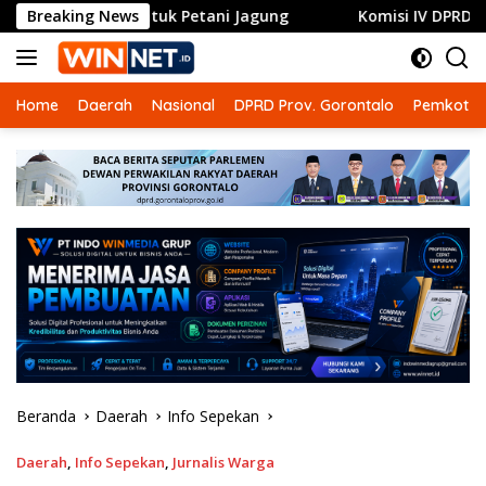
Langsung
uk untuk Petani Jagung
Breaking News
Komisi IV DPRD Gorontalo Doro
ke
konten
Home
Daerah
Nasional
DPRD Prov. Gorontalo
Pemkot G
Beranda
Daerah
Info Sepekan
Daerah
,
Info Sepekan
,
Jurnalis Warga