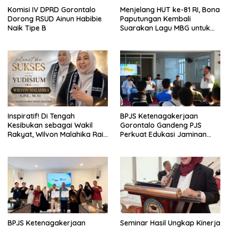
Komisi IV DPRD Gorontalo
Menjelang HUT ke-81 RI, Bona
Dorong RSUD Ainun Habibie
Paputungan Kembali
Naik Tipe B
Suarakan Lagu MBG untuk
Masa Depan Anak Bangsa
Inspiratif! Di Tengah
BPJS Ketenagakerjaan
Kesibukan sebagai Wakil
Gorontalo Gandeng PJS
Rakyat, Wilvon Malahika Raih
Perkuat Edukasi Jaminan
Gelar Magister dan Ajak
Sosial Pekerja
Perempuan Terus Belajar
BPJS Ketenagakerjaan
Seminar Hasil Ungkap Kinerja