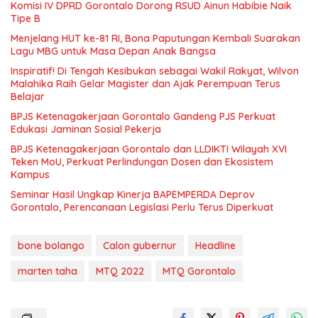
Komisi IV DPRD Gorontalo Dorong RSUD Ainun Habibie Naik
Tipe B
Menjelang HUT ke-81 RI, Bona Paputungan Kembali Suarakan
Lagu MBG untuk Masa Depan Anak Bangsa
Inspiratif! Di Tengah Kesibukan sebagai Wakil Rakyat, Wilvon
Malahika Raih Gelar Magister dan Ajak Perempuan Terus
Belajar
BPJS Ketenagakerjaan Gorontalo Gandeng PJS Perkuat
Edukasi Jaminan Sosial Pekerja
BPJS Ketenagakerjaan Gorontalo dan LLDIKTI Wilayah XVI
Teken MoU, Perkuat Perlindungan Dosen dan Ekosistem
Kampus
Seminar Hasil Ungkap Kinerja BAPEMPERDA Deprov
Gorontalo, Perencanaan Legislasi Perlu Terus Diperkuat
bone bolango
Calon gubernur
Headline
marten taha
MTQ 2022
MTQ Gorontalo