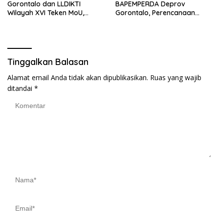
Gorontalo dan LLDIKTI
BAPEMPERDA Deprov
Wilayah XVI Teken MoU,
Gorontalo, Perencanaan
Perkuat Perlindungan Dosen
Legislasi Perlu Terus
dan Ekosistem Kampus
Diperkuat
Tinggalkan Balasan
Alamat email Anda tidak akan dipublikasikan.
Ruas yang wajib
ditandai
*