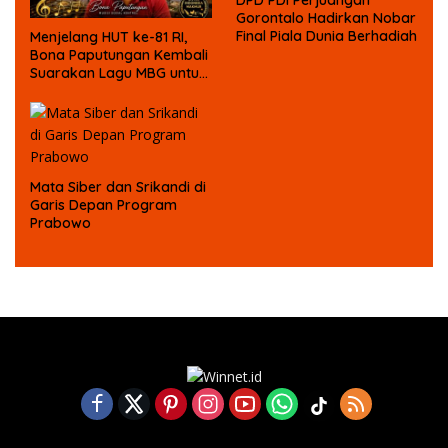
DPD PDI Perjuangan
Gorontalo Hadirkan Nobar
Final Piala Dunia Berhadiah
Menjelang HUT ke-81 RI,
Bona Paputungan Kembali
Suarakan Lagu MBG untuk
Masa Depan Anak Bangsa
Mata Siber dan Srikandi di
Garis Depan Program
Prabowo