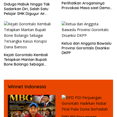
Perlihatkan Arogansinya
Diduga Mabuk hingga Tak
Provokasi Masa saat Demo
Sadarkan Diri, Salah Satu
Dugaan Pelecehan Profesi
Pelajar SMK Diguyur Air
Jurnalis
hingga Diberikan Benturan
Fisik oleh Beberapa
Temannya
Ketua dan Anggota Bawaslu
Provinsi Gorontalo Disanksi
DKPP
Kejati Gorontalo Kembali
Tetapkan Mantan Bupati
Bone Bolango Sebagai
Tersangka Kasus Korupsi
Dana Bansos
Winnet Indonesia