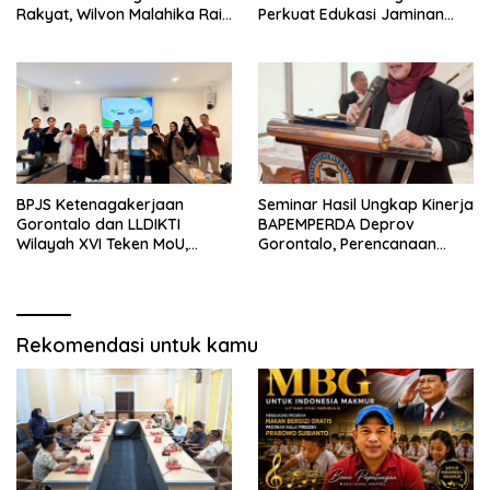
Rakyat, Wilvon Malahika Raih
Perkuat Edukasi Jaminan
Gelar Magister dan Ajak
Sosial Pekerja
Perempuan Terus Belajar
BPJS Ketenagakerjaan
Seminar Hasil Ungkap Kinerja
Gorontalo dan LLDIKTI
BAPEMPERDA Deprov
Wilayah XVI Teken MoU,
Gorontalo, Perencanaan
Perkuat Perlindungan Dosen
Legislasi Perlu Terus
dan Ekosistem Kampus
Diperkuat
Rekomendasi untuk kamu