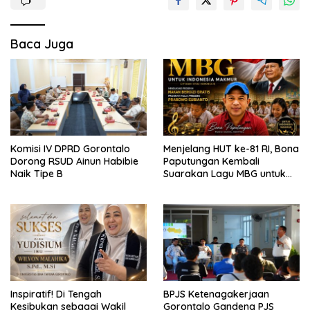
Baca Juga
Komisi IV DPRD Gorontalo
Menjelang HUT ke-81 RI, Bona
Dorong RSUD Ainun Habibie
Paputungan Kembali
Naik Tipe B
Suarakan Lagu MBG untuk
Masa Depan Anak Bangsa
Inspiratif! Di Tengah
BPJS Ketenagakerjaan
Kesibukan sebagai Wakil
Gorontalo Gandeng PJS