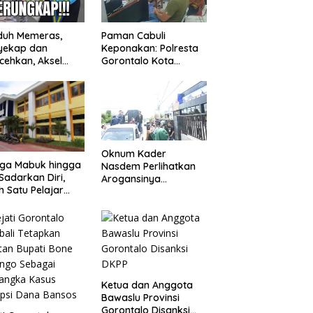
duh Memeras,
Paman Cabuli
yekap dan
Keponakan: Polresta
cehkan, Aksel
Gorontalo Kota
angga Balik
Tangkap Pelaku
kap Fakta
Kejahatan Seksual
ejutkan!
Oknum Kader
uga Mabuk hingga
Nasdem Perlihatkan
Sadarkan Diri,
Arogansinya
h Satu Pelajar
Provokasi Masa saat
Diguyur Air
Demo Dugaan
ga Diberikan
Pelecehan Profesi
uran Fisik oleh
Jurnalis
erapa Temannya
Ketua dan Anggota
Bawaslu Provinsi
Gorontalo Disanksi