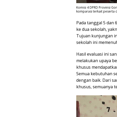
Komisi 4 DPRD Provinsi Go
komparasi terkait peserta d
Pada tanggal 5 dan 
ke dua sekolah, yak
Tujuan kunjungan in
sekolah ini memenuhi
Hasil evaluasi ini s
melakukan upaya be
khusus mendapatkan
Semua kebutuhan sek
dengan baik. Dari s
khusus, semuanya te