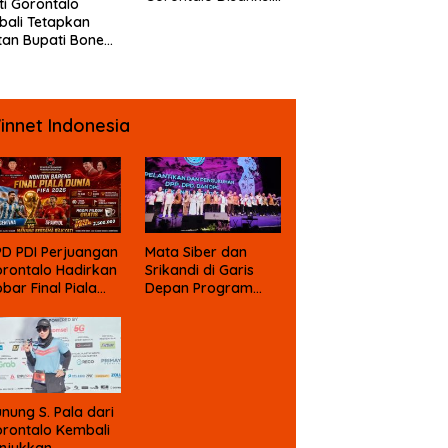
ti Gorontalo
DKPP
ali Tetapkan
an Bupati Bone
ngo Sebagai
angka Kasus
psi Dana Bansos
innet Indonesia
D PDI Perjuangan
Mata Siber dan
rontalo Hadirkan
Srikandi di Garis
bar Final Piala
Depan Program
nia Berhadiah
Prabowo
nung S. Pala dari
rontalo Kembali