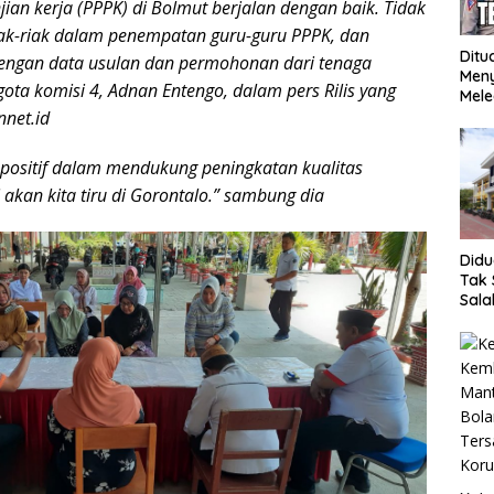
ian kerja (PPPK) di Bolmut berjalan dengan baik. Tidak
iak-riak dalam penempatan guru-guru PPPK, dan
Ditu
engan data usulan dan permohonan dari tenaga
Men
gota komisi 4, Adnan Entengo, dalam pers Rilis yang
Mele
Mop
nnet.id
Ung
Meng
h positif dalam mendukung peningkatan kualitas
 akan kita tiru di Gorontalo.” sambung dia
Did
Tak 
Sala
SMK 
hing
Bent
Beb