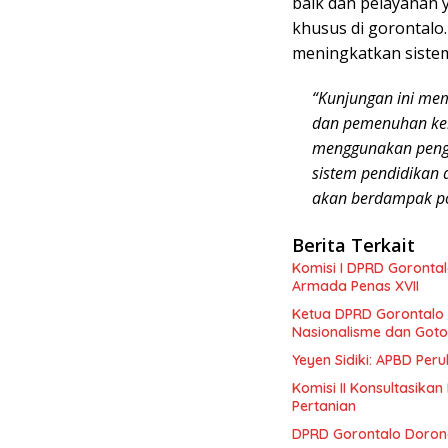
baik dan pelayanan 
khusus di gorontalo
meningkatkan sistem
“Kunjungan ini mem
dan pemenuhan keb
menggunakan peng
sistem pendidikan 
akan berdampak pos
Berita Terkait
Komisi I DPRD Goronta
Armada Penas XVII
Ketua DPRD Gorontalo 
Nasionalisme dan Goto
Yeyen Sidiki: APBD Pe
Komisi II Konsultasik
Pertanian
DPRD Gorontalo Dorong