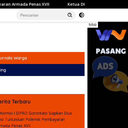
Ketua DPRD Gorontalo Hadiri Pencanangan HUT ke-81 R
tutup
urnalis Warga
ing
erita Terbaru