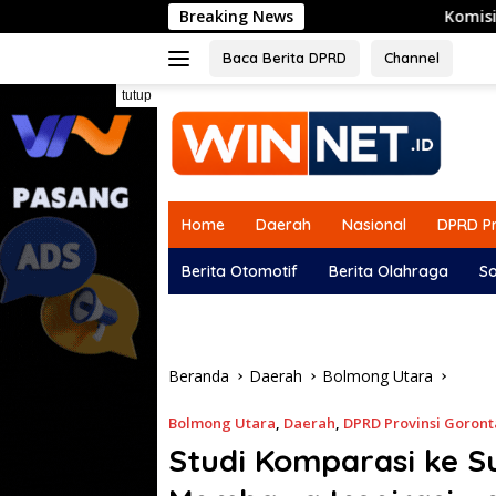
Langsung
Breaking News
Komisi I DPRD Gorontalo Siapk
ke
konten
Baca Berita DPRD
Channel
tutup
Home
Daerah
Nasional
DPRD Pr
Berita Otomotif
Berita Olahraga
So
Beranda
Daerah
Bolmong Utara
Bolmong Utara
,
Daerah
,
DPRD Provinsi Goront
Studi Komparasi ke Su