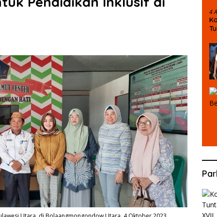
uk Pendidikan Inklusif di
4 
Ko
T
Pe
Par
Sulawesi Utara, di Bolaangmongondow Utara, 4 Oktober 2023.