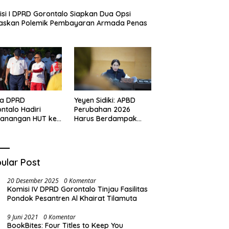
si I DPRD Gorontalo Siapkan Dua Opsi
taskan Polemik Pembayaran Armada Penas
ua DPRD
Yeyen Sidiki: APBD
ntalo Hadiri
Perubahan 2026
canangan HUT ke-
Harus Berdampak
I, Serukan
Nyata bagi
angat
Masyarakat
onalisme dan
ng Royong di
ular Post
u Perintis
20 Desember 2025
0 Komentar
Komisi IV DPRD Gorontalo Tinjau Fasilitas
Pondok Pesantren Al Khairat Tilamuta
9 Juni 2021
0 Komentar
BookBites: Four Titles to Keep You