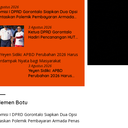
Agustus 2026
misi I DPRD Gorontalo Siapkan Dua Opsi
untaskan Polemik Pembayaran Armada
nas XVII
3 Agustus 2026
Ketua DPRD Gorontalo
Hadiri Pencanangan HUT
ke-81 RI, Serukan
Semangat Nasionalisme
dan Gotong Royong di
Danau Perintis
3 Agustus 2026
Yeyen Sidiki: APBD
Perubahan 2026 Harus
Berdampak Nyata bagi
Masyarakat
lemen Botu