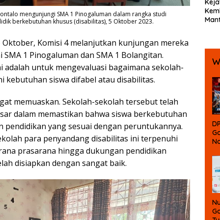
Keja
Kemb
rontalo mengunjungi SMA 1 Pinogaluman dalam rangka studi
Mant
idik berkebutuhan khusus (disabilitas), 5 Oktober 2023.
Bola
Ters
6 Oktober, Komisi 4 melanjutkan kunjungan mereka
Koru
ni SMA 1 Pinogaluman dan SMA 1 Bolangitan.
W
i adalah untuk mengevaluasi bagaimana sekolah-
 kebutuhan siswa difabel atau disabilitas.
angat memuaskan. Sekolah-sekolah tersebut telah
sar dalam memastikan bahwa siswa berkebutuhan
DP
 pendidikan yang sesuai dengan peruntukannya.
Go
olah para penyandang disabilitas ini terpenuhi
No
arana prasarana hingga dukungan pendidikan
Du
lah disiapkan dengan sangat baik.
Nu
Go