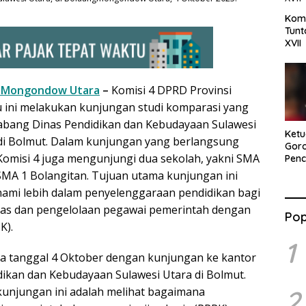
Komi
Tun
XVII
 Mongondow Utara
–
Komisi 4 DPRD Provinsi
 ini melakukan kunjungan studi komparasi yang
abang Dinas Pendidikan dan Kebudayaan Sulawesi
Ket
 di Bolmut. Dalam kunjungan yang berlangsung
Goro
, Komisi 4 juga mengunjungi dua sekolah, yakni SMA
Pen
81 R
MA 1 Bolangitan. Tujuan utama kunjungan ini
Sem
ami lebih dalam penyelenggaraan pendidikan bagi
Nasi
Goto
tas dan pengelolaan pegawai pemerintah dengan
Pop
Dana
K).
1
da tanggal 4 Oktober dengan kunjungan ke kantor
ikan dan Kebudayaan Sulawesi Utara di Bolmut.
unjungan ini adalah melihat bagaimana
2