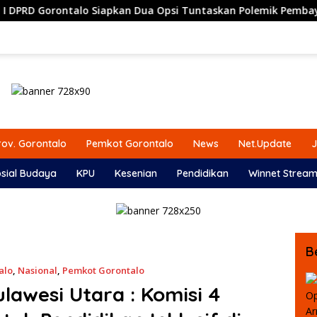
an Dua Opsi Tuntaskan Polemik Pembayaran Armada Penas XVII
ov. Gorontalo
Pemkot Gorontalo
News
Net.Update
J
sial Budaya
KPU
Kesenian
Pendidikan
Winnet Stream
B
alo
,
Nasional
,
Pemkot Gorontalo
lawesi Utara : Komisi 4