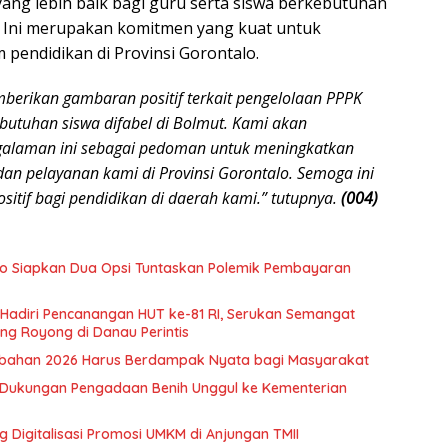
yang lebih baik bagi guru serta siswa berkebutuhan
. Ini merupakan komitmen yang kuat untuk
 pendidikan di Provinsi Gorontalo.
berikan gambaran positif terkait pengelolaan PPPK
utuhan siswa difabel di Bolmut. Kami akan
alaman ini sebagai pedoman untuk meningkatkan
dan pelayanan kami di Provinsi Gorontalo. Semoga ini
itif bagi pendidikan di daerah kami.” tutupnya.
(004)
lo Siapkan Dua Opsi Tuntaskan Polemik Pembayaran
Hadiri Pencanangan HUT ke-81 RI, Serukan Semangat
ng Royong di Danau Perintis
rubahan 2026 Harus Berdampak Nyata bagi Masyarakat
an Dukungan Pengadaan Benih Unggul ke Kementerian
 Digitalisasi Promosi UMKM di Anjungan TMII