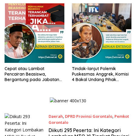
Cepat atau Lambat
Tindak-lanjut Polemik
Pencairan Beasiswa,
Puskesmas Anggrek, Komisi
Bergantung pada Jabatan
4 Bakal Undang Pihak
PJ. Gubernur!
Puskesmas!
Daerah
,
DPRD Provinsi Gorontalo
,
Pemkot
Gorontalo
6 Mei 2024
Diikuti 293 Peserta: Ini Kategori