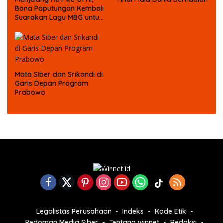
Bona Paputungan Kembali
Suarakan Lagu MBG untuk
Masa Depan Anak Bangsa
Mata Siber dan Srikandi di
Garis Depan Program
Prabowo
Legalistas Perusahaan
Indeks
Kode Etik
Pedoman Media Siber
Tentang winnet
Redaksi