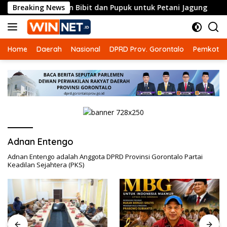
Langsung
enyaluran Bibit dan Pupuk untuk Petani Jagung
Breaking News
Komisi
ke
konten
Home
Daerah
Nasional
DPRD Prov. Gorontalo
Pemkot G
Adnan Entengo
Adnan Entengo adalah Anggota DPRD Provinsi Gorontalo Partai
Keadilan Sejahtera (PKS)