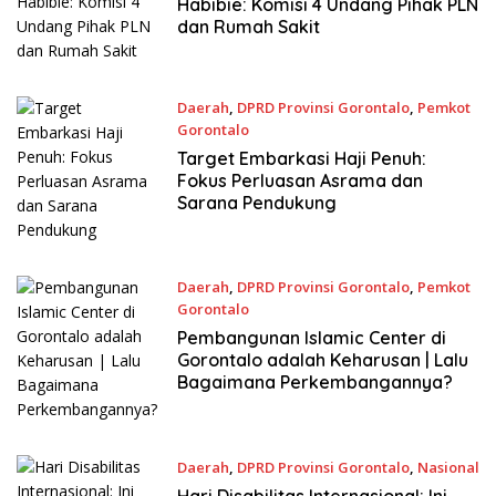
Habibie: Komisi 4 Undang Pihak PLN
dan Rumah Sakit
Daerah
,
DPRD Provinsi Gorontalo
,
Pemkot
Gorontalo
12 Desember 2023
Target Embarkasi Haji Penuh:
Fokus Perluasan Asrama dan
Sarana Pendukung
Daerah
,
DPRD Provinsi Gorontalo
,
Pemkot
Gorontalo
7 Desember 2023
Pembangunan Islamic Center di
Gorontalo adalah Keharusan | Lalu
Bagaimana Perkembangannya?
Daerah
,
DPRD Provinsi Gorontalo
,
Nasional
4 Desember 2023