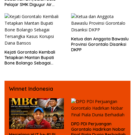
Dugaan Pelecehan Profesi
Pelajar SMK Diguyur Air
Jurnalis
hingga Diberikan Benturan
Fisik oleh Beberapa
Temannya
Ketua dan Anggota Bawaslu
Provinsi Gorontalo Disanksi
DKPP
Kejati Gorontalo Kembali
Tetapkan Mantan Bupati
Bone Bolango Sebagai
Tersangka Kasus Korupsi
Dana Bansos
Winnet Indonesia
DPD PDI Perjuangan
Gorontalo Hadirkan Nobar
Menjelang HUT ke-81 RI,
Final Piala Dunia Berhadiah