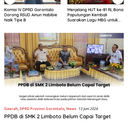
Komisi IV DPRD Gorontalo
Menjelang HUT ke-81 RI, Bona
Dorong RSUD Ainun Habibie
Paputungan Kembali
Naik Tipe B
Suarakan Lagu MBG untuk
Masa Depan Anak Bangsa
Daerah
,
DPRD Provinsi Gorontalo
,
News
13 Juni 2024
PPDB di SMK 2 Limboto Belum Capai Target