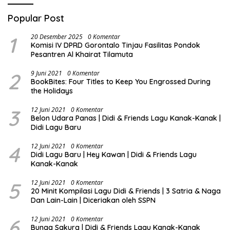
Popular Post
1
20 Desember 2025
0 Komentar
Komisi IV DPRD Gorontalo Tinjau Fasilitas Pondok
Pesantren Al Khairat Tilamuta
2
9 Juni 2021
0 Komentar
BookBites: Four Titles to Keep You Engrossed During
the Holidays
3
12 Juni 2021
0 Komentar
Belon Udara Panas | Didi & Friends Lagu Kanak-Kanak |
Didi Lagu Baru
4
12 Juni 2021
0 Komentar
Didi Lagu Baru | Hey Kawan | Didi & Friends Lagu
Kanak-Kanak
5
12 Juni 2021
0 Komentar
20 Minit Kompilasi Lagu Didi & Friends | 3 Satria & Naga
Dan Lain-Lain | Diceriakan oleh SSPN
6
12 Juni 2021
0 Komentar
Bunga Sakura | Didi & Friends Lagu Kanak-Kanak