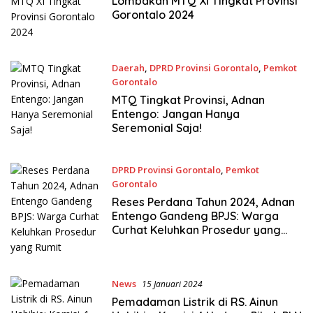
Lombakan MTQ XI Tingkat Provinsi
Gorontalo 2024
Daerah
,
DPRD Provinsi Gorontalo
,
Pemkot
Gorontalo
6 Mei 2024
MTQ Tingkat Provinsi, Adnan
Entengo: Jangan Hanya
Seremonial Saja!
DPRD Provinsi Gorontalo
,
Pemkot
Gorontalo
23 Januari 2024
Reses Perdana Tahun 2024, Adnan
Entengo Gandeng BPJS: Warga
Curhat Keluhkan Prosedur yang
Rumit
News
15 Januari 2024
Pemadaman Listrik di RS. Ainun