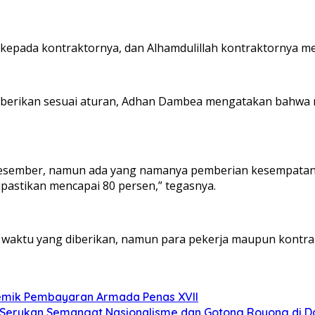
kepada kontraktornya, dan Alhamdulillah kontraktornya me
h diberikan sesuai aturan, Adhan Dambea mengatakan bahw
n Desember, namun ada yang namanya pemberian kesempatan
ipastikan mencapai 80 persen,” tegasnya.
 waktu yang diberikan, namun para pekerja maupun kontra
lemik Pembayaran Armada Penas XVII
 Serukan Semangat Nasionalisme dan Gotong Royong di Da