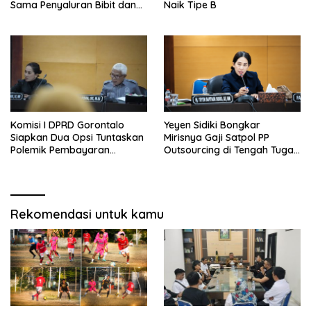
Sama Penyaluran Bibit dan
Naik Tipe B
Pupuk untuk Petani Jagung
Komisi I DPRD Gorontalo
Yeyen Sidiki Bongkar
Siapkan Dua Opsi Tuntaskan
Mirisnya Gaji Satpol PP
Polemik Pembayaran
Outsourcing di Tengah Tugas
Armada Penas XVII
Berat
Rekomendasi untuk kamu