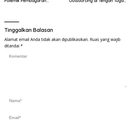
Polemik Pembayaran
Outsourcing di Tengah Tugas
Armada Penas XVII
Berat
Tinggalkan Balasan
Alamat email Anda tidak akan dipublikasikan.
Ruas yang wajib
ditandai
*