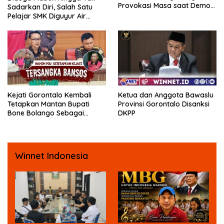
Provokasi Masa saat Demo
Sadarkan Diri, Salah Satu
Dugaan Pelecehan Profesi
Pelajar SMK Diguyur Air
Jurnalis
hingga Diberikan Benturan
Fisik oleh Beberapa
Temannya
Kejati Gorontalo Kembali
Ketua dan Anggota Bawaslu
Tetapkan Mantan Bupati
Provinsi Gorontalo Disanksi
Bone Bolango Sebagai
DKPP
Tersangka Kasus Korupsi
Dana Bansos
Winnet Indonesia