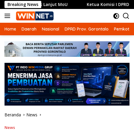
Langsung
Tindak Lanjut MoU
Breaking News
Ketua Komisi I DPRD Gorontalo Min
ke
konten
Home
Daerah
Nasional
DPRD Prov. Gorontalo
Pemkot G
Beranda
News
News