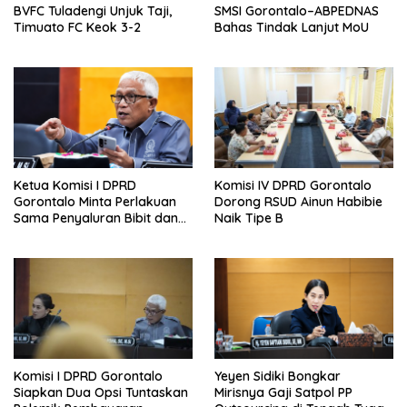
BVFC Tuladengi Unjuk Taji,
SMSI Gorontalo–ABPEDNAS
Timuato FC Keok 3-2
Bahas Tindak Lanjut MoU
Ketua Komisi I DPRD
Komisi IV DPRD Gorontalo
Gorontalo Minta Perlakuan
Dorong RSUD Ainun Habibie
Sama Penyaluran Bibit dan
Naik Tipe B
Pupuk untuk Petani Jagung
Komisi I DPRD Gorontalo
Yeyen Sidiki Bongkar
Siapkan Dua Opsi Tuntaskan
Mirisnya Gaji Satpol PP