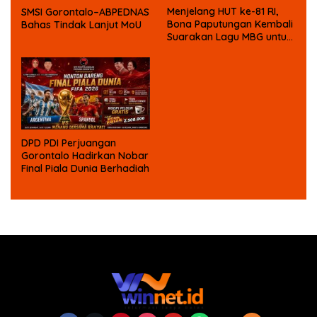
Menjelang HUT ke-81 RI,
SMSI Gorontalo–ABPEDNAS
Bona Paputungan Kembali
Bahas Tindak Lanjut MoU
Suarakan Lagu MBG untuk
Masa Depan Anak Bangsa
DPD PDI Perjuangan
Gorontalo Hadirkan Nobar
Final Piala Dunia Berhadiah