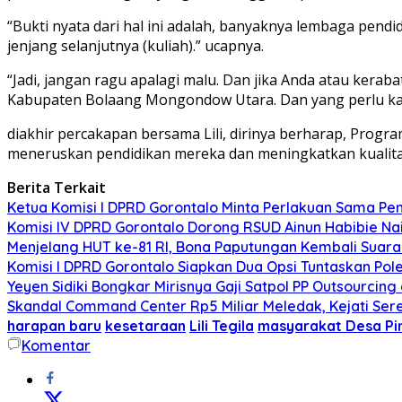
“Bukti nyata dari hal ini adalah, banyaknya lembaga pend
jenjang selanjutnya (kuliah).” ucapnya.
“Jadi, jangan ragu apalagi malu. Dan jika Anda atau kera
Kabupaten Bolaang Mongondow Utara. Dan yang perlu kami
diakhir percakapan bersama Lili, dirinya berharap, Prog
meneruskan pendidikan mereka dan meningkatkan kualita
Berita Terkait
Ketua Komisi I DPRD Gorontalo Minta Perlakuan Sama Pen
Komisi IV DPRD Gorontalo Dorong RSUD Ainun Habibie Nai
Menjelang HUT ke-81 RI, Bona Paputungan Kembali Sua
Komisi I DPRD Gorontalo Siapkan Dua Opsi Tuntaskan Po
Yeyen Sidiki Bongkar Mirisnya Gaji Satpol PP Outsourcing
Skandal Command Center Rp5 Miliar Meledak, Kejati Ser
harapan baru
kesetaraan
Lili Tegila
masyarakat Desa Pi
Komentar