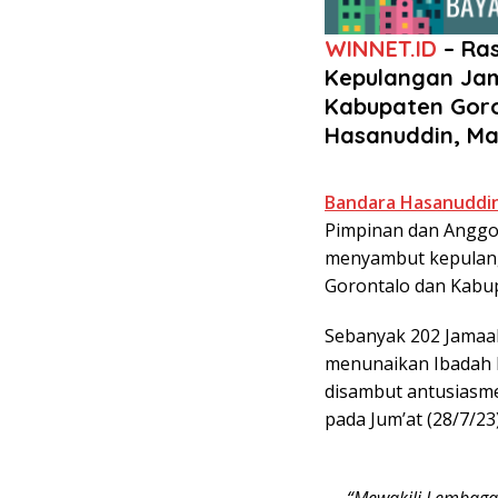
WINNET.ID
– Ras
Kepulangan Jam
Kabupaten Goro
Hasanuddin, Ma
Bandara Hasanuddin
Pimpinan dan Anggot
menyambut kepulang
Gorontalo dan Kabu
Sebanyak 202 Jamaah
menunaikan Ibadah H
disambut antusiasme
pada Jum’at (28/7/23)