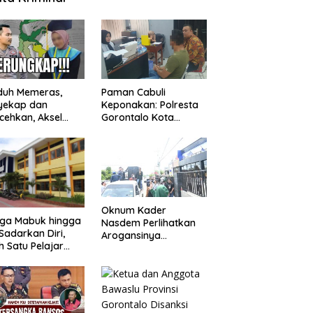
duh Memeras,
Paman Cabuli
yekap dan
Keponakan: Polresta
cehkan, Aksel
Gorontalo Kota
angga Balik
Tangkap Pelaku
kap Fakta
Kejahatan Seksual
ejutkan!
Oknum Kader
uga Mabuk hingga
Nasdem Perlihatkan
Sadarkan Diri,
Arogansinya
h Satu Pelajar
Provokasi Masa saat
Diguyur Air
Demo Dugaan
ga Diberikan
Pelecehan Profesi
uran Fisik oleh
Jurnalis
erapa Temannya