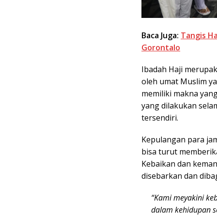
Baca Juga:
Tangis H
Gorontalo
Ibadah Haji merupak
oleh umat Muslim yan
memiliki makna yang
yang dilakukan sela
tersendiri.
Kepulangan para ja
bisa turut memberika
Kebaikan dan kemanf
disebarkan dan diba
“Kami meyakini ke
dalam kehidupan s