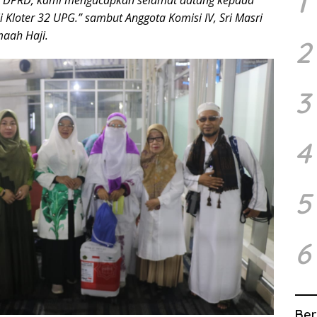
1
 DPRD, kami mengucapkan selamat datang kepada
 Kloter 32 UPG.” sambut Anggota Komisi IV, Sri Masri
aah Haji.
2
3
4
5
6
Ber