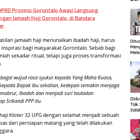
 DPRD Provinsi Gorontalo Awasi Langsung
ngan Jamaah Haji Gorontalo, di Bandara
ar
asilan jamaah haji menunaikan ibadah haji, harus
Ditu
Men
 inspirasi bagi masyarakat Gorontalo. Sebab bagi
Mele
anlah sekadar ritual, tetapi juga proses transformasi
Mop
.
Ung
Meng
sebagai wujud rasa syukur kepada Yang Maha Kuasa,
epada Bapak Ibu sekalian, kedepan semakin menjaga
ng mabrur, Ibadah dan menjadi suri tauladan
Did
p Srikandi PPP itu.
Tak 
Sala
aji Kloter 32 UPG dengan selamat menjadi sebuah
SMK 
hing
lepas dari persiapan matang yang telah dilakukan
Bent
ggara.
Beb