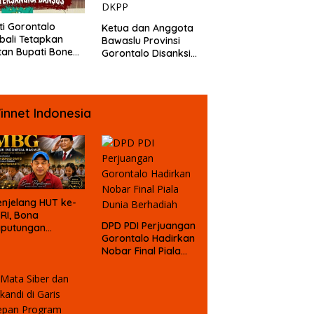
ti Gorontalo
Ketua dan Anggota
ali Tetapkan
Bawaslu Provinsi
an Bupati Bone
Gorontalo Disanksi
ngo Sebagai
DKPP
angka Kasus
psi Dana Bansos
innet Indonesia
njelang HUT ke-
 RI, Bona
DPD PDI Perjuangan
aputungan
Gorontalo Hadirkan
mbali Suarakan
Nobar Final Piala
gu MBG untuk
Dunia Berhadiah
asa Depan Anak
angsa