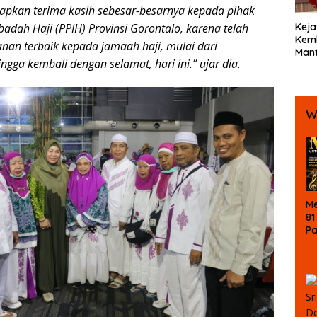
apkan terima kasih sebesar-besarnya kepada pihak
Keja
badah Haji (PPIH) Provinsi Gorontalo, karena telah
Kemb
an terbaik kepada jamaah haji, mulai dari
Mant
gga kembali dengan selamat, hari ini.” ujar dia.
Bola
Ters
Koru
W
Me
81
P
Ke
La
M
B