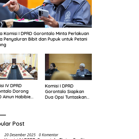
a Komisi I DPRD Gorontalo Minta Perlakuan
 Penyaluran Bibit dan Pupuk untuk Petani
ung
si IV DPRD
Komisi I DPRD
ontalo Dorong
Gorontalo Siapkan
 Ainun Habibie
Dua Opsi Tuntaskan
 Tipe B
Polemik Pembayaran
Armada Penas XVII
ular Post
20 Desember 2025
0 Komentar