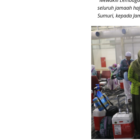
“Mewakili Lembaga
seluruh jamaah haji
Sumuri, kepada Jam