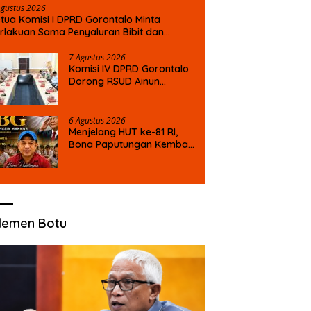
Agustus 2026
tua Komisi I DPRD Gorontalo Minta
rlakuan Sama Penyaluran Bibit dan
puk untuk Petani Jagung
7 Agustus 2026
Komisi IV DPRD Gorontalo
Dorong RSUD Ainun
Habibie Naik Tipe B
6 Agustus 2026
Menjelang HUT ke-81 RI,
Bona Paputungan Kembali
Suarakan Lagu MBG untuk
Masa Depan Anak Bangsa
lemen Botu