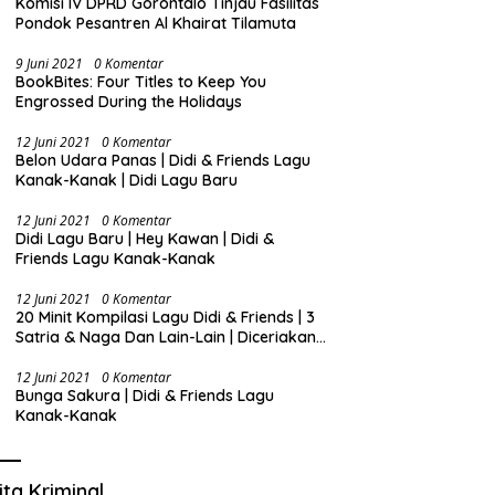
Komisi IV DPRD Gorontalo Tinjau Fasilitas
Pondok Pesantren Al Khairat Tilamuta
9 Juni 2021
0 Komentar
BookBites: Four Titles to Keep You
Engrossed During the Holidays
12 Juni 2021
0 Komentar
Belon Udara Panas | Didi & Friends Lagu
Kanak-Kanak | Didi Lagu Baru
12 Juni 2021
0 Komentar
Didi Lagu Baru | Hey Kawan | Didi &
Friends Lagu Kanak-Kanak
12 Juni 2021
0 Komentar
20 Minit Kompilasi Lagu Didi & Friends | 3
Satria & Naga Dan Lain-Lain | Diceriakan
oleh SSPN
12 Juni 2021
0 Komentar
Bunga Sakura | Didi & Friends Lagu
Kanak-Kanak
ita Kriminal