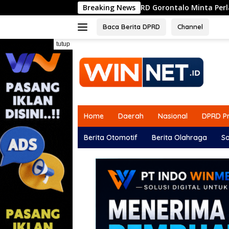
Langsung
ua Komisi I DPRD Gorontalo Minta Perlakuan Sama Penyaluran B
Breaking News
ke
konten
Baca Berita DPRD
Channel
tutup
Home
Daerah
Nasional
DPRD Pr
Berita Otomotif
Berita Olahraga
So