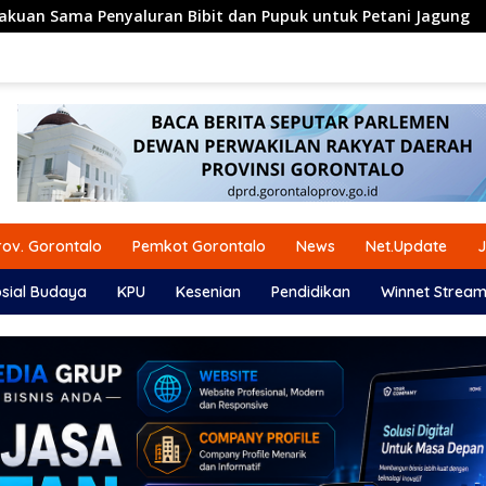
ibit dan Pupuk untuk Petani Jagung
Komisi IV DPRD Go
ov. Gorontalo
Pemkot Gorontalo
News
Net.Update
J
sial Budaya
KPU
Kesenian
Pendidikan
Winnet Stream