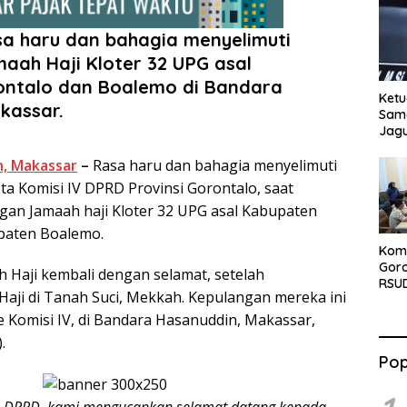
a haru dan bahagia menyelimuti
aah Haji Kloter 32 UPG asal
ntalo dan Boalemo di Bandara
Ketu
kassar.
Sama
Jag
, Makassar
–
Rasa haru dan bahagia menyelimuti
a Komisi IV DPRD Provinsi Gorontalo, saat
an Jamaah haji Kloter 32 UPG asal Kabupaten
paten Boalemo.
Komi
Gor
 Haji kembali dengan selamat, setelah
RSUD
aji di Tanah Suci, Mekkah. Kepulangan mereka ini
Naik
 Komisi IV, di Bandara Hasanuddin, Makassar,
.
Pop