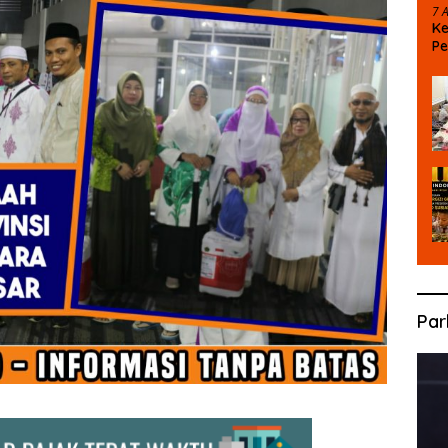
7 
Ke
Pe
Pu
Par