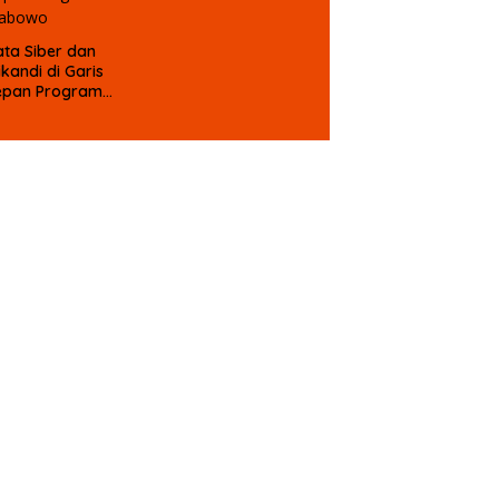
ta Siber dan
ikandi di Garis
epan Program
rabowo