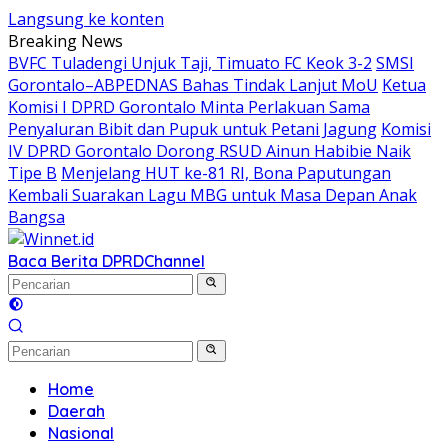
Langsung ke konten
Breaking News
BVFC Tuladengi Unjuk Taji, Timuato FC Keok 3-2
SMSI
Gorontalo–ABPEDNAS Bahas Tindak Lanjut MoU
Ketua
Komisi I DPRD Gorontalo Minta Perlakuan Sama
Penyaluran Bibit dan Pupuk untuk Petani Jagung
Komisi
IV DPRD Gorontalo Dorong RSUD Ainun Habibie Naik
Tipe B
Menjelang HUT ke-81 RI, Bona Paputungan
Kembali Suarakan Lagu MBG untuk Masa Depan Anak
Bangsa
Baca Berita DPRD
Channel
Home
Daerah
Nasional