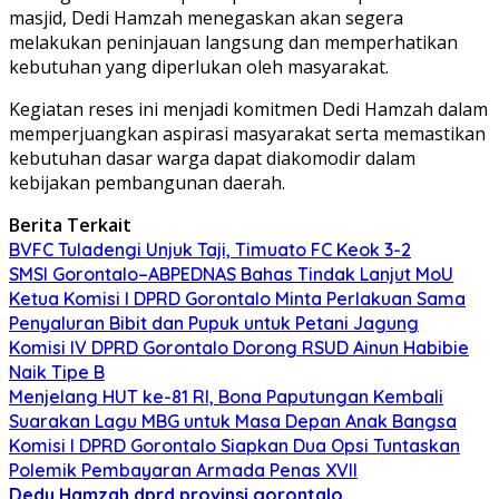
masjid, Dedi Hamzah menegaskan akan segera
melakukan peninjauan langsung dan memperhatikan
kebutuhan yang diperlukan oleh masyarakat.
Kegiatan reses ini menjadi komitmen Dedi Hamzah dalam
memperjuangkan aspirasi masyarakat serta memastikan
kebutuhan dasar warga dapat diakomodir dalam
kebijakan pembangunan daerah.
Berita Terkait
BVFC Tuladengi Unjuk Taji, Timuato FC Keok 3-2
SMSI Gorontalo–ABPEDNAS Bahas Tindak Lanjut MoU
Ketua Komisi I DPRD Gorontalo Minta Perlakuan Sama
Penyaluran Bibit dan Pupuk untuk Petani Jagung
Komisi IV DPRD Gorontalo Dorong RSUD Ainun Habibie
Naik Tipe B
Menjelang HUT ke-81 RI, Bona Paputungan Kembali
Suarakan Lagu MBG untuk Masa Depan Anak Bangsa
Komisi I DPRD Gorontalo Siapkan Dua Opsi Tuntaskan
Polemik Pembayaran Armada Penas XVII
Dedy Hamzah
dprd provinsi gorontalo