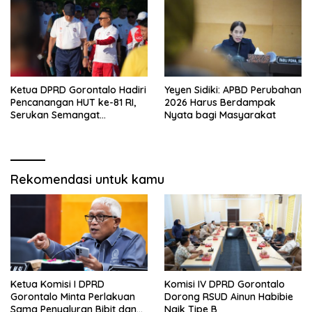
Ketua DPRD Gorontalo Hadiri
Yeyen Sidiki: APBD Perubahan
Pencanangan HUT ke-81 RI,
2026 Harus Berdampak
Serukan Semangat
Nyata bagi Masyarakat
Nasionalisme dan Gotong
Royong di Danau Perintis
Rekomendasi untuk kamu
Ketua Komisi I DPRD
Komisi IV DPRD Gorontalo
Gorontalo Minta Perlakuan
Dorong RSUD Ainun Habibie
Sama Penyaluran Bibit dan
Naik Tipe B