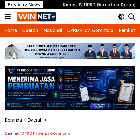
Langsung
Breaking News
Komisi IV DPRD Gorontalo Dorong RSUD Ainun Habibie Na
ke
konten
Home
Daerah
Nasional
DPRD Prov. Gorontalo
Pemkot G
Beranda
Daerah
Daerah
,
DPRD Provinsi Gorontalo