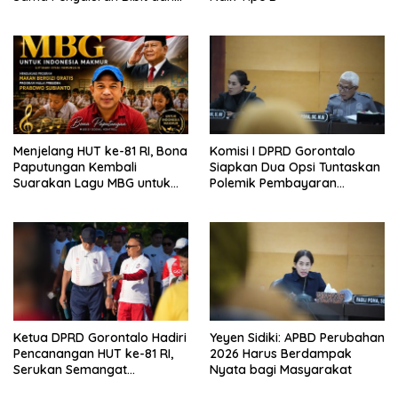
Pupuk untuk Petani Jagung
Menjelang HUT ke-81 RI, Bona
Komisi I DPRD Gorontalo
Paputungan Kembali
Siapkan Dua Opsi Tuntaskan
Suarakan Lagu MBG untuk
Polemik Pembayaran
Masa Depan Anak Bangsa
Armada Penas XVII
Ketua DPRD Gorontalo Hadiri
Yeyen Sidiki: APBD Perubahan
Pencanangan HUT ke-81 RI,
2026 Harus Berdampak
Serukan Semangat
Nyata bagi Masyarakat
Nasionalisme dan Gotong