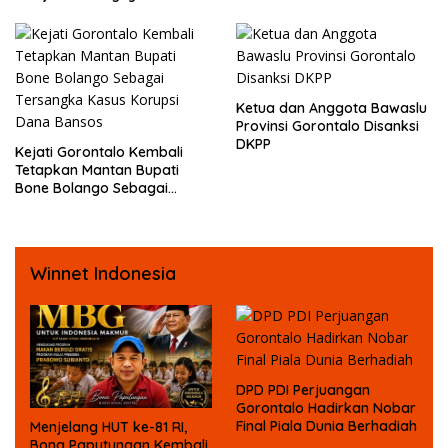
Jurnalis
hingga Diberikan Benturan
Fisik oleh Beberapa
Temannya
Ketua dan Anggota Bawaslu
Provinsi Gorontalo Disanksi
DKPP
Kejati Gorontalo Kembali
Tetapkan Mantan Bupati
Bone Bolango Sebagai
Tersangka Kasus Korupsi
Dana Bansos
Winnet Indonesia
DPD PDI Perjuangan
Gorontalo Hadirkan Nobar
Final Piala Dunia Berhadiah
Menjelang HUT ke-81 RI,
Bona Paputungan Kembali