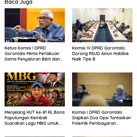
Baca Juga
Ketua Komisi I DPRD
Komisi IV DPRD Gorontalo
Gorontalo Minta Perlakuan
Dorong RSUD Ainun Habibie
Sama Penyaluran Bibit dan
Naik Tipe B
Pupuk untuk Petani Jagung
Menjelang HUT ke-81 RI, Bona
Komisi I DPRD Gorontalo
Paputungan Kembali
Siapkan Dua Opsi Tuntaskan
Suarakan Lagu MBG untuk
Polemik Pembayaran
Masa Depan Anak Bangsa
Armada Penas XVII