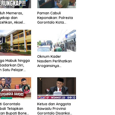
duh Memeras,
Paman Cabuli
yekap dan
Keponakan: Polresta
cehkan, Aksel
Gorontalo Kota
angga Balik
Tangkap Pelaku
kap Fakta
Kejahatan Seksual
ejutkan!
Oknum Kader
uga Mabuk hingga
Nasdem Perlihatkan
Sadarkan Diri,
Arogansinya
h Satu Pelajar
Provokasi Masa saat
Diguyur Air
Demo Dugaan
ga Diberikan
Pelecehan Profesi
uran Fisik oleh
Jurnalis
erapa Temannya
ti Gorontalo
Ketua dan Anggota
ali Tetapkan
Bawaslu Provinsi
an Bupati Bone
Gorontalo Disanksi