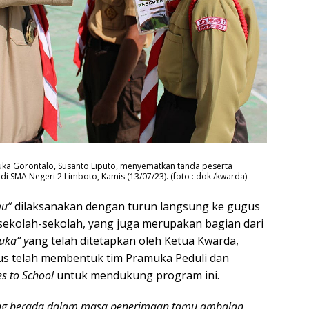
ka Gorontalo, Susanto Liputo, menyematkan tanda peserta
 SMA Negeri 2 Limboto, Kamis (13/07/23). (foto : dok /kwarda)
mu”
dilaksanakan dengan turun langsung ke gugus
sekolah-sekolah, yang juga merupakan bagian dari
uka” y
ang telah ditetapkan oleh Ketua Kwarda,
gus telah membentuk tim Pramuka Peduli dan
s to School
untuk mendukung program ini.
edang berada dalam masa penerimaan tamu ambalan