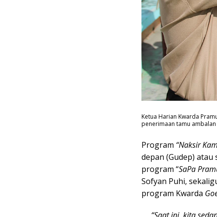
Ketua Harian Kwarda Pramu
penerimaan tamu ambalan di
Program
“Naksir Ka
depan (Gudep) atau 
program “
SaPa Pram
Sofyan Puhi, sekali
program Kwarda
Goe
“Saat ini, kita s