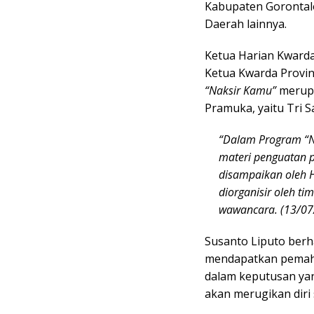
Kabupaten Gorontalo
Daerah lainnya.
Ketua Harian Kwarda
Ketua Kwarda Provin
“Naksir Kamu”
merupa
Pramuka, yaitu Tri 
“Dalam Program
“
materi penguatan 
disampaikan oleh 
diorganisir oleh t
wawancara. (13/07
Susanto Liputo berh
mendapatkan pemaha
dalam keputusan yan
akan merugikan diri 