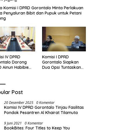
a Komisi I DPRD Gorontalo Minta Perlakuan
 Penyaluran Bibit dan Pupuk untuk Petani
ung
si IV DPRD
Komisi I DPRD
ontalo Dorong
Gorontalo Siapkan
 Ainun Habibie
Dua Opsi Tuntaskan
 Tipe B
Polemik Pembayaran
Armada Penas XVII
ular Post
20 Desember 2025
0 Komentar
Komisi IV DPRD Gorontalo Tinjau Fasilitas
Pondok Pesantren Al Khairat Tilamuta
9 Juni 2021
0 Komentar
BookBites: Four Titles to Keep You