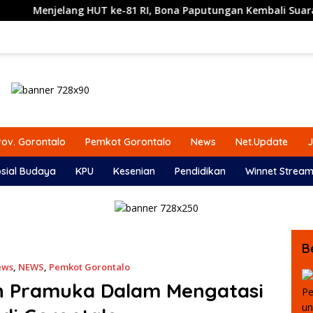
81 RI, Bona Paputungan Kembali Suarakan Lagu MBG untuk Ma
ov. Gorontalo
Pemkot Gorontalo
News
Net.Update
J
sial Budaya
KPU
Kesenian
Pendidikan
Winnet Stream
B
ews
,
NEWS
,
Pemkot Gorontalo
n Pramuka Dalam Mengatasi