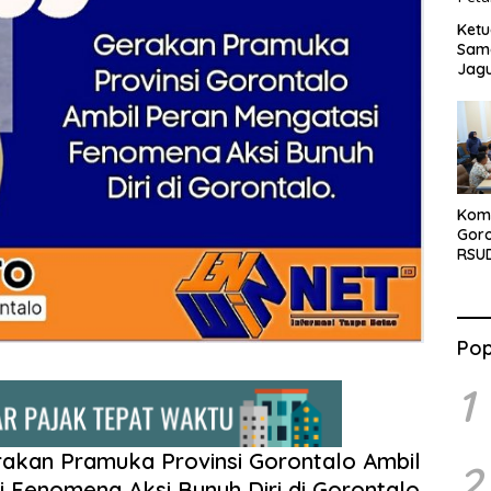
Ketu
Sama
Jag
Komi
Gor
RSUD
Naik
Pop
1
akan Pramuka Provinsi Gorontalo Ambil
2
 Fenomena Aksi Bunuh Diri di Gorontalo.