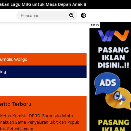
sa Depan Anak Bangsa
Komisi I DPRD Gorontalo Siapk
tutup
urnalis Warga
ing
erita Terbaru