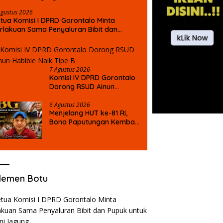
Agustus 2026
tua Komisi I DPRD Gorontalo Minta
rlakuan Sama Penyaluran Bibit dan
puk untuk Petani Jagung
7 Agustus 2026
Komisi IV DPRD Gorontalo
Dorong RSUD Ainun
Habibie Naik Tipe B
6 Agustus 2026
Menjelang HUT ke-81 RI,
Bona Paputungan Kembali
Suarakan Lagu MBG untuk
Masa Depan Anak Bangsa
lemen Botu