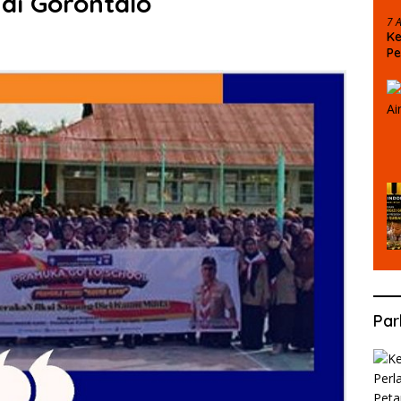
di Gorontalo
7 
Ke
Pe
Pu
Par