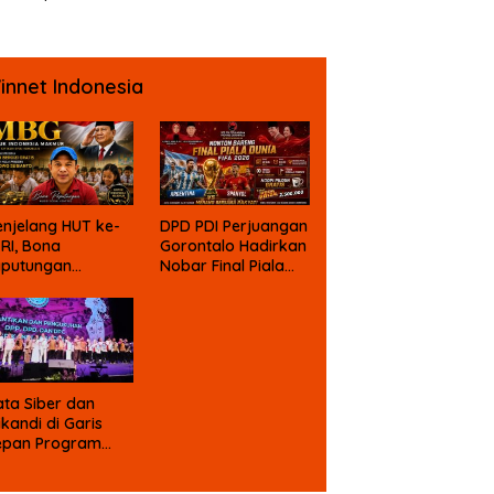
ngo Sebagai
DKPP
angka Kasus
psi Dana Bansos
innet Indonesia
DPD PDI Perjuangan
njelang HUT ke-
Gorontalo Hadirkan
 RI, Bona
Nobar Final Piala
aputungan
Dunia Berhadiah
mbali Suarakan
gu MBG untuk
asa Depan Anak
angsa
ta Siber dan
ikandi di Garis
epan Program
rabowo