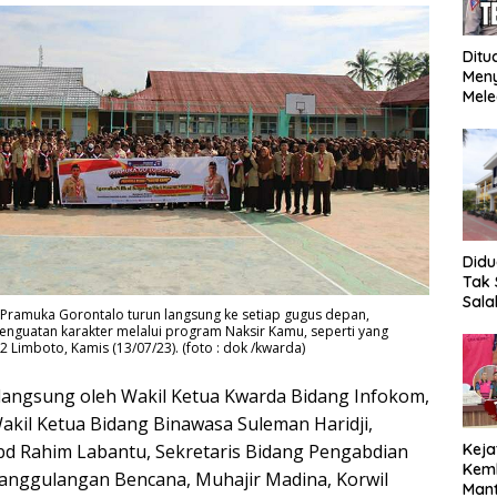
Ditu
Men
Mele
Mop
Ung
Meng
Did
Tak 
Sala
ramuka Gorontalo turun langsung ke setiap gugus depan,
SMK 
nguatan karakter melalui program Naksir Kamu, seperti yang
hing
 Limboto, Kamis (13/07/23). (foto : dok /kwarda)
Bent
Beb
i langsung oleh Wakil Ketua Kwarda Bidang Infokom,
il Ketua Bidang Binawasa Suleman Haridji,
Keja
bd Rahim Labantu, Sekretaris Bidang Pengabdian
Kemb
anggulangan Bencana, Muhajir Madina, Korwil
Mant