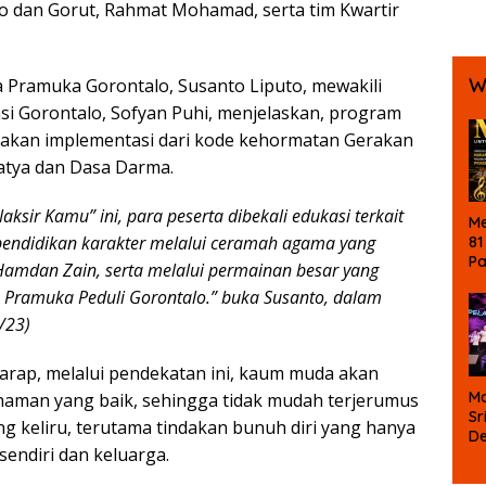
 dan Gorut, Rahmat Mohamad, serta tim Kwartir
Bola
Ters
Koru
W
 Pramuka Gorontalo, Susanto Liputo, mewakili
si Gorontalo, Sofyan Puhi, menjelaskan, program
kan implementasi dari kode kehormatan Gerakan
Satya dan Dasa Darma.
Naksir Kamu”
ini, para peserta dibekali edukasi terkait
Me
pendidikan karakter melalui ceramah agama yang
81
P
Hamdan Zain, serta melalui permainan besar yang
Ke
im Pramuka Peduli Gorontalo.” buka Susanto, dalam
La
M
/23)
B
arap, melalui pendekatan ini, kaum muda akan
Ma
man yang baik, sehingga tidak mudah terjerumus
Sr
g keliru, terutama tindakan bunuh diri yang hanya
D
sendiri dan keluarga.
P