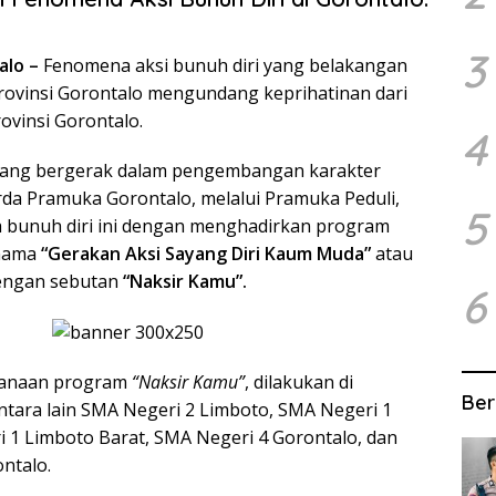
3
lo –
Fenomena aksi bunuh diri yang belakangan
 Provinsi Gorontalo mengundang keprihatinan dari
vinsi Gorontalo.
4
 yang bergerak dalam pengembangan karakter
da Pramuka Gorontalo, melalui Pramuka Peduli,
5
 bunuh diri ini dengan menghadirkan program
 nama
“Gerakan Aksi Sayang Diri Kaum Muda”
atau
dengan sebutan
“Naksir Kamu”.
6
sanaan program
“Naksir Kamu”
, dilakukan di
Ber
ntara lain SMA Negeri 2 Limboto, SMA Negeri 1
 1 Limboto Barat, SMA Negeri 4 Gorontalo, dan
ntalo.