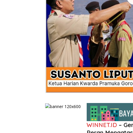
WINNET.ID
– Ger
Peran Mengatasi