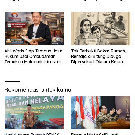
1948 Saka
Ahli Waris Siap Tempuh Jalur
Tak Terbukti Bakar Rumah,
Hukum Usai Ombudsman
Remaja di Bitung Diduga
Temukan Maladministrasi di
Dipersekusi Oknum Ketua
Kantah Kota Gorontalo
Ormas Hingga Alami Trauma
Rekomendasi untuk kamu