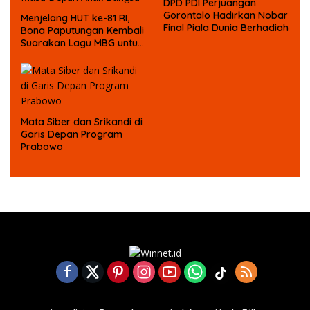
DPD PDI Perjuangan
Gorontalo Hadirkan Nobar
Menjelang HUT ke-81 RI,
Final Piala Dunia Berhadiah
Bona Paputungan Kembali
Suarakan Lagu MBG untuk
Masa Depan Anak Bangsa
Mata Siber dan Srikandi di
Garis Depan Program
Prabowo