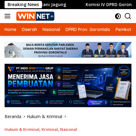
Langsung
uk Petani Jagung
Breaking News
Komisi IV DPRD Gorontalo Dorong RSUD
ke
konten
Home
Daerah
Nasional
DPRD Prov. Gorontalo
Pemkot G
Beranda
Hukum & Kriminal
Hukum & Kriminal
,
Kriminal
,
Nasional