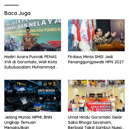
Baca Juga
Hadiri Acara Puncak PENAS
Firdaus Minta SMSI Jadi
XVII di Gorontalo, Wali Kota
Penanggungjawab HPN 2027
Subulussalam Muhammad
Rasyid Bancin Disapa
Presiden Prabowo
Jelang Munas HIPMI, BNN
Umat Hindu Gorontalo Gelar
Ungkap Temuan
Saka Bhoga Sevanam,
Mengejutkan
Berbagi Takjil Sambut Nyepi