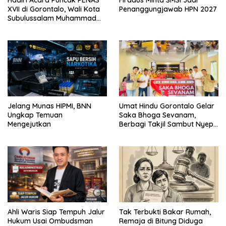
Hadiri Acara Puncak PENAS
Firdaus Minta SMSI Jadi
XVII di Gorontalo, Wali Kota
Penanggungjawab HPN 2027
Subulussalam Muhammad
Rasyid Bancin Disapa
Presiden Prabowo
Jelang Munas HIPMI, BNN
Umat Hindu Gorontalo Gelar
Ungkap Temuan
Saka Bhoga Sevanam,
Mengejutkan
Berbagi Takjil Sambut Nyepi
1948 Saka
Ahli Waris Siap Tempuh Jalur
Tak Terbukti Bakar Rumah,
Hukum Usai Ombudsman
Remaja di Bitung Diduga