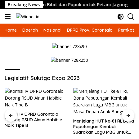
Langsung
ama Penyaluran Bibit dan Pupuk untuk Petani Jagung
Breaking News
K
ke
konten
Home
Daerah
Nasional
DPRD Prov. Gorontalo
Pemkot G
Legislatif Sulutgo Expo 2023
Komisi IV DPRD Gorontalo
Dorong RSUD Ainun Habibie
Menjelang HUT ke-81 RI, Bona
Naik Tipe B
Paputungan Kembali
Suarakan Lagu MBG untuk
Masa Depan Anak Bangsa