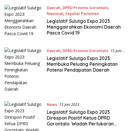
Daerah
,
DPRD Provinsi Gorontalo
,
Nasional
,
Seputar Parlemen
15 Juni 2023
Legislatif Sulutgo Expo 2023:
Menggairahkan Ekonomi Daerah
Pasca Covid 19
Daerah
,
DPRD Provinsi Gorontalo
15 Juni
2023
Legislatif Sulutgo Expo 2023:
Membuka Peluang Peningkatan
Potensi Pendapatan Daerah
News
15 Juni 2023
Legislatif Sulutgo Expo 2023
Direspon Positif Ketua DPRD
Gorontalo: Wadah Pertukaran
Informasi dan Peningkatan