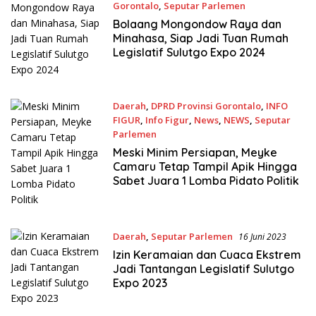
Gorontalo
,
Seputar Parlemen
18 Juni 2023
Bolaang Mongondow Raya dan
Minahasa, Siap Jadi Tuan Rumah
Legislatif Sulutgo Expo 2024
Daerah
,
DPRD Provinsi Gorontalo
,
INFO
FIGUR
,
Info Figur
,
News
,
NEWS
,
Seputar
Parlemen
17 Juni 2023
Meski Minim Persiapan, Meyke
Camaru Tetap Tampil Apik Hingga
Sabet Juara 1 Lomba Pidato Politik
Daerah
,
Seputar Parlemen
16 Juni 2023
Izin Keramaian dan Cuaca Ekstrem
Jadi Tantangan Legislatif Sulutgo
Expo 2023