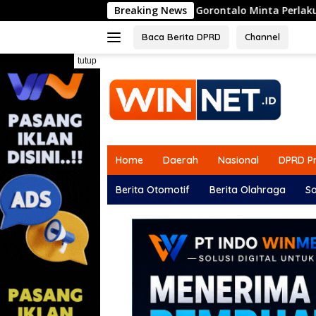
Langsung
si I DPRD Gorontalo Minta Perlakuan Sama Penyaluran Bibit da
Breaking News
ke
konten
Baca Berita DPRD
Channel
tutup
Home
Daerah
Nasional
DPRD Pr
Berita Otomotif
Berita Olahraga
So