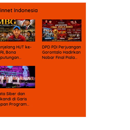
psi Dana Bansos
innet Indonesia
njelang HUT ke-
DPD PDI Perjuangan
 RI, Bona
Gorontalo Hadirkan
aputungan
Nobar Final Piala
mbali Suarakan
Dunia Berhadiah
gu MBG untuk
asa Depan Anak
angsa
ta Siber dan
ikandi di Garis
epan Program
rabowo