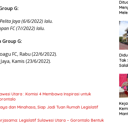
Ditu
Men
Group G:
Mele
Mop
elita Jaya (6/6/2022) lalu.
Ung
opan FC (7//2022) lalu.
Meng
n Group G:
oagu FC, Rabu (22/6/2022).
Did
Tak 
 Jaya, Kamis (23/6/2022).
Sala
SMK 
hing
Bent
Beb
awesi Utara : Komisi 4 Membawa Inspirasi untuk
Gorontalo
Keja
a dan Minahasa, Siap Jadi Tuan Rumah Legislatif
Kemb
Mant
Bola
erjasama: Legislatif Sulawesi Utara – Gorontalo Bentuk
Ters