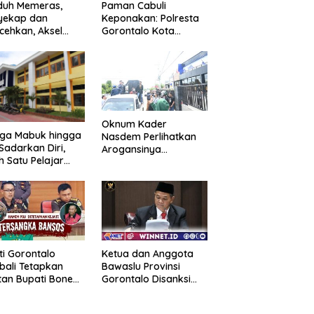
duh Memeras,
Paman Cabuli
yekap dan
Keponakan: Polresta
cehkan, Aksel
Gorontalo Kota
angga Balik
Tangkap Pelaku
kap Fakta
Kejahatan Seksual
ejutkan!
Oknum Kader
uga Mabuk hingga
Nasdem Perlihatkan
Sadarkan Diri,
Arogansinya
h Satu Pelajar
Provokasi Masa saat
Diguyur Air
Demo Dugaan
ga Diberikan
Pelecehan Profesi
uran Fisik oleh
Jurnalis
erapa Temannya
ti Gorontalo
Ketua dan Anggota
ali Tetapkan
Bawaslu Provinsi
an Bupati Bone
Gorontalo Disanksi
ngo Sebagai
DKPP
angka Kasus