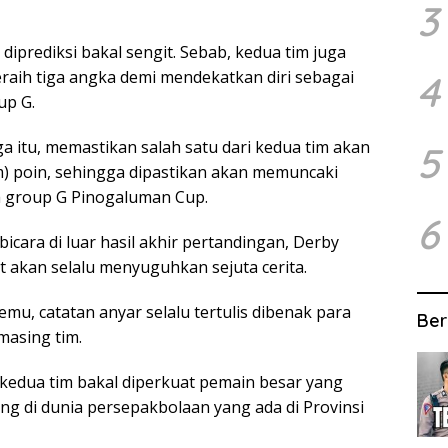
3
 diprediksi bakal sengit. Sebab, kedua tim juga
aih tiga angka demi mendekatkan diri sebagai
4
up G.
a itu, memastikan salah satu dari kedua tim akan
5
) poin, sehingga dipastikan akan memuncaki
 group G Pinogaluman Cup.
6
bicara di luar hasil akhir pertandingan, Derby
t akan selalu menyuguhkan sejuta cerita.
temu, catatan anyar selalu tertulis dibenak para
Ber
asing tim.
 kedua tim bakal diperkuat pemain besar yang
ng di dunia persepakbolaan yang ada di Provinsi