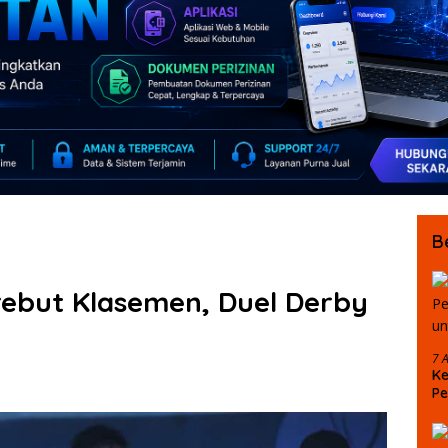
B
ebut Klasemen, Duel Derby
7 
Ke
Pe
Pu