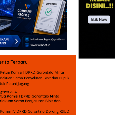
erita Terbaru
Agustus 2026
tua Komisi I DPRD Gorontalo Minta
rlakuan Sama Penyaluran Bibit dan
puk untuk Petani Jagung