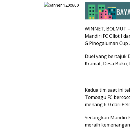
WINNET, BOLMUT – D
Mandiri FC Ollot I 
G Pinogaluman Cup 2
Duel yang bertajuk D
Kramat, Desa Buko,
Kedua tim saat ini 
Tomoagu FC bercocok
menang 6-0 dari Pelit
Sedangkan Mandiri F
meraih kemenangan 