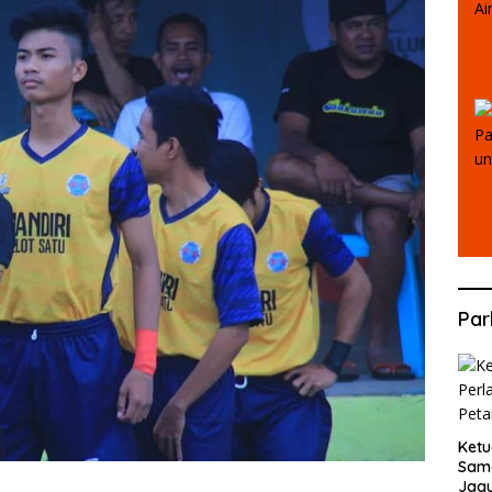
Par
Ketu
Sama
Jag