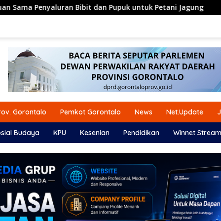
n Pupuk untuk Petani Jagung
Komisi IV DPRD Gorontalo
ov. Gorontalo
Pemkot Gorontalo
News
Net.Update
J
sial Budaya
KPU
Kesenian
Pendidikan
Winnet Stream