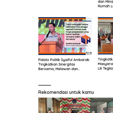
dan Mina
Rumah Le
2024
Tingkatk
Pidato Politik Syaiful Ambarak:
Masyarak
Tingkatkan Sinergitas
Lili Tegi
Bersama, Melawan dan
SKB Binta
Memberantas Korupsi
Rekomendasi untuk kamu