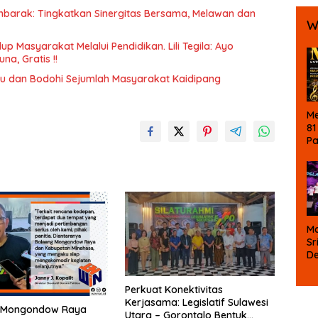
Koru
 Ambarak: Tingkatkan Sinergitas Bersama, Melawan dan
W
up Masyarakat Melalui Pendidikan. Lili Tegila: Ayo
na, Gratis !!
u dan Bodohi Sejumlah Masyarakat Kaidipang
Me
81
P
Ke
La
M
B
Ma
Sr
D
P
Perkuat Konektivitas
Kerjasama: Legislatif Sulawesi
 Mongondow Raya
Utara – Gorontalo Bentuk