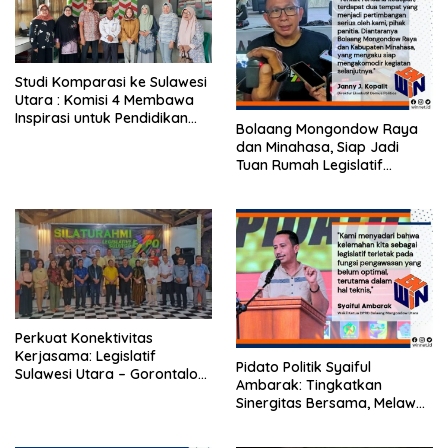
Studi Komparasi ke Sulawesi
Utara : Komisi 4 Membawa
Inspirasi untuk Pendidikan
Bolaang Mongondow Raya
Inklusif di Gorontalo
dan Minahasa, Siap Jadi
Tuan Rumah Legislatif
Sulutgo Expo 2024
Perkuat Konektivitas
Kerjasama: Legislatif
Pidato Politik Syaiful
Sulawesi Utara – Gorontalo
Ambarak: Tingkatkan
Bentuk Forum Komunikasi
Sinergitas Bersama, Melawan
dan Memberantas Korupsi