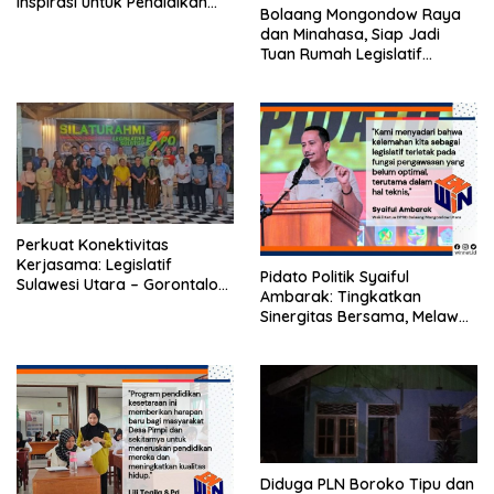
Inspirasi untuk Pendidikan
Bolaang Mongondow Raya
Inklusif di Gorontalo
dan Minahasa, Siap Jadi
Tuan Rumah Legislatif
Sulutgo Expo 2024
Perkuat Konektivitas
Kerjasama: Legislatif
Pidato Politik Syaiful
Sulawesi Utara – Gorontalo
Ambarak: Tingkatkan
Bentuk Forum Komunikasi
Sinergitas Bersama, Melawan
dan Memberantas Korupsi
Diduga PLN Boroko Tipu dan