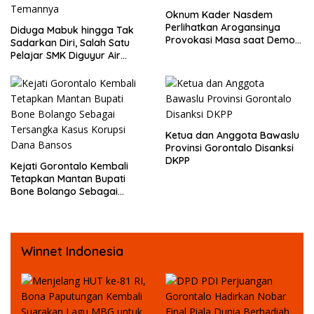
Oknum Kader Nasdem
Perlihatkan Arogansinya
Diduga Mabuk hingga Tak
Provokasi Masa saat Demo
Sadarkan Diri, Salah Satu
Dugaan Pelecehan Profesi
Pelajar SMK Diguyur Air
Jurnalis
hingga Diberikan Benturan
Fisik oleh Beberapa
Temannya
Ketua dan Anggota Bawaslu
Provinsi Gorontalo Disanksi
DKPP
Kejati Gorontalo Kembali
Tetapkan Mantan Bupati
Bone Bolango Sebagai
Tersangka Kasus Korupsi
Dana Bansos
Winnet Indonesia