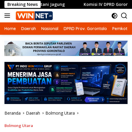
Langsung
k Petani Jagung
Breaking News
Komisi IV DPRD Gorontalo Dorong RSUD
ke
konten
Home
Daerah
Nasional
DPRD Prov. Gorontalo
Pemkot G
Beranda
Daerah
Bolmong Utara
Bolmong Utara