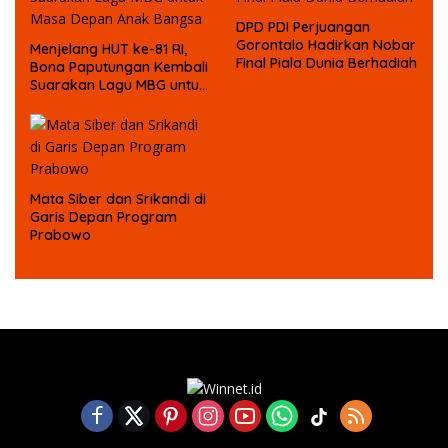
DPD PDI Perjuangan
Gorontalo Hadirkan Nobar
Menjelang HUT ke-81 RI,
Final Piala Dunia Berhadiah
Bona Paputungan Kembali
Suarakan Lagu MBG untuk
Masa Depan Anak Bangsa
Mata Siber dan Srikandi di
Garis Depan Program
Prabowo