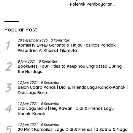
Polemik Pembayaran
Armada Penas XVII
Popular Post
1
20 Desember 2025
0 Komentar
Komisi IV DPRD Gorontalo Tinjau Fasilitas Pondok
Pesantren Al Khairat Tilamuta
2
9 Juni 2021
0 Komentar
BookBites: Four Titles to Keep You Engrossed During
the Holidays
3
12 Juni 2021
0 Komentar
Belon Udara Panas | Didi & Friends Lagu Kanak-Kanak |
Didi Lagu Baru
4
12 Juni 2021
0 Komentar
Didi Lagu Baru | Hey Kawan | Didi & Friends Lagu
Kanak-Kanak
5
12 Juni 2021
0 Komentar
20 Minit Kompilasi Lagu Didi & Friends | 3 Satria & Naga