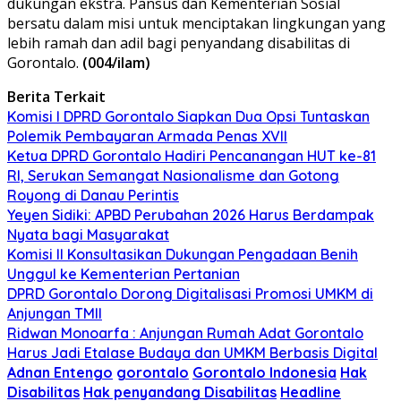
dukungan ekstra. Pansus dan Kementerian Sosial
bersatu dalam misi untuk menciptakan lingkungan yang
lebih ramah dan adil bagi penyandang disabilitas di
Gorontalo.
(004/ilam)
Berita Terkait
Komisi I DPRD Gorontalo Siapkan Dua Opsi Tuntaskan
Polemik Pembayaran Armada Penas XVII
Ketua DPRD Gorontalo Hadiri Pencanangan HUT ke-81
RI, Serukan Semangat Nasionalisme dan Gotong
Royong di Danau Perintis
Yeyen Sidiki: APBD Perubahan 2026 Harus Berdampak
Nyata bagi Masyarakat
Komisi II Konsultasikan Dukungan Pengadaan Benih
Unggul ke Kementerian Pertanian
DPRD Gorontalo Dorong Digitalisasi Promosi UMKM di
Anjungan TMII
Ridwan Monoarfa : Anjungan Rumah Adat Gorontalo
Harus Jadi Etalase Budaya dan UMKM Berbasis Digital
Adnan Entengo
gorontalo
Gorontalo Indonesia
Hak
Disabilitas
Hak penyandang Disabilitas
Headline