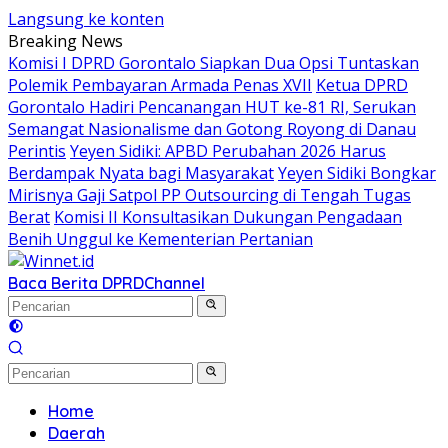
Langsung ke konten
Breaking News
Komisi I DPRD Gorontalo Siapkan Dua Opsi Tuntaskan
Polemik Pembayaran Armada Penas XVII
Ketua DPRD
Gorontalo Hadiri Pencanangan HUT ke-81 RI, Serukan
Semangat Nasionalisme dan Gotong Royong di Danau
Perintis
Yeyen Sidiki: APBD Perubahan 2026 Harus
Berdampak Nyata bagi Masyarakat
Yeyen Sidiki Bongkar
Mirisnya Gaji Satpol PP Outsourcing di Tengah Tugas
Berat
Komisi II Konsultasikan Dukungan Pengadaan
Benih Unggul ke Kementerian Pertanian
Baca Berita DPRD
Channel
Home
Daerah