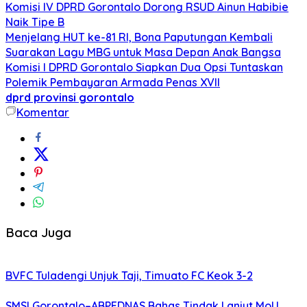
Komisi IV DPRD Gorontalo Dorong RSUD Ainun Habibie
Naik Tipe B
Menjelang HUT ke-81 RI, Bona Paputungan Kembali
Suarakan Lagu MBG untuk Masa Depan Anak Bangsa
Komisi I DPRD Gorontalo Siapkan Dua Opsi Tuntaskan
Polemik Pembayaran Armada Penas XVII
dprd provinsi gorontalo
Komentar
Baca Juga
BVFC Tuladengi Unjuk Taji, Timuato FC Keok 3-2
SMSI Gorontalo–ABPEDNAS Bahas Tindak Lanjut MoU