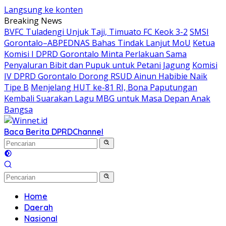
Langsung ke konten
Breaking News
BVFC Tuladengi Unjuk Taji, Timuato FC Keok 3-2
SMSI
Gorontalo–ABPEDNAS Bahas Tindak Lanjut MoU
Ketua
Komisi I DPRD Gorontalo Minta Perlakuan Sama
Penyaluran Bibit dan Pupuk untuk Petani Jagung
Komisi
IV DPRD Gorontalo Dorong RSUD Ainun Habibie Naik
Tipe B
Menjelang HUT ke-81 RI, Bona Paputungan
Kembali Suarakan Lagu MBG untuk Masa Depan Anak
Bangsa
Baca Berita DPRD
Channel
Home
Daerah
Nasional