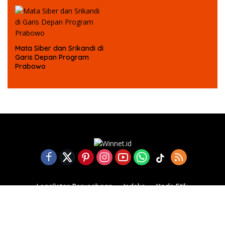
Mata Siber dan Srikandi di
Garis Depan Program
Prabowo
Legalistas Perusahaan
Indeks
Kode Etik
Pedoman Media Siber
Tentang winnet
Redaksi
Disclaimer
Karir
Kebijakan & Privasi
Kontak Kami
PT. INDO WINMEDIA GRUP