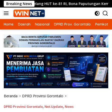
Langsung
Menjelang HUT ke-81 RI, Bona Paputungan Kembali Suara
Breaking News
ke
konten
Home
Daerah
Nasional
DPRD Prov. Gorontalo
Pemkot G
Beranda
DPRD Provinsi Gorontalo
DPRD Provinsi Gorontalo
,
Net.Update
,
News