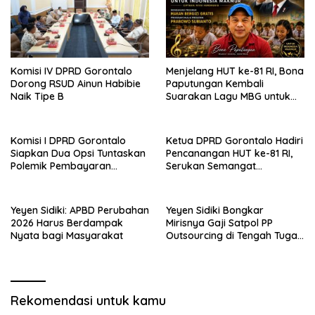
Komisi IV DPRD Gorontalo
Menjelang HUT ke-81 RI, Bona
Dorong RSUD Ainun Habibie
Paputungan Kembali
Naik Tipe B
Suarakan Lagu MBG untuk
Masa Depan Anak Bangsa
Komisi I DPRD Gorontalo
Ketua DPRD Gorontalo Hadiri
Siapkan Dua Opsi Tuntaskan
Pencanangan HUT ke-81 RI,
Polemik Pembayaran
Serukan Semangat
Armada Penas XVII
Nasionalisme dan Gotong
Royong di Danau Perintis
Yeyen Sidiki: APBD Perubahan
Yeyen Sidiki Bongkar
2026 Harus Berdampak
Mirisnya Gaji Satpol PP
Nyata bagi Masyarakat
Outsourcing di Tengah Tugas
Berat
Rekomendasi untuk kamu