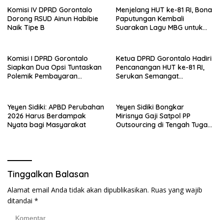
Komisi IV DPRD Gorontalo
Menjelang HUT ke-81 RI, Bona
Dorong RSUD Ainun Habibie
Paputungan Kembali
Naik Tipe B
Suarakan Lagu MBG untuk
Masa Depan Anak Bangsa
Komisi I DPRD Gorontalo
Ketua DPRD Gorontalo Hadiri
Siapkan Dua Opsi Tuntaskan
Pencanangan HUT ke-81 RI,
Polemik Pembayaran
Serukan Semangat
Armada Penas XVII
Nasionalisme dan Gotong
Royong di Danau Perintis
Yeyen Sidiki: APBD Perubahan
Yeyen Sidiki Bongkar
2026 Harus Berdampak
Mirisnya Gaji Satpol PP
Nyata bagi Masyarakat
Outsourcing di Tengah Tugas
Berat
Tinggalkan Balasan
Alamat email Anda tidak akan dipublikasikan.
Ruas yang wajib
ditandai
*