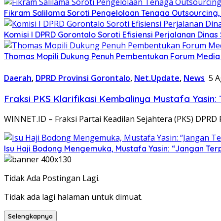
Fikram Salilama Soroti Pengelolaan Tenaga Outsourcin
Komisi I DPRD Gorontalo Soroti Efisiensi Perjalanan Din
Thomas Mopili Dukung Penuh Pembentukan Forum Media
Daerah
,
DPRD Provinsi Gorontalo
,
Net.Update
,
News
5 A
Fraksi PKS Klarifikasi Kembalinya Mustafa Yasi
WINNET.ID – Fraksi Partai Keadilan Sejahtera (PKS) DPRD 
Isu Haji Bodong Mengemuka, Mustafa Yasin: “Jangan Ter
Tidak Ada Postingan Lagi.
Tidak ada lagi halaman untuk dimuat.
Selengkapnya