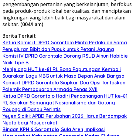
pengembangan pertanian yang berkelanjutan, berfokus
pada produk-produk lokal berkualitas, dan menciptakan
lingkungan yang lebih baik bagi masyarakat dan alam
sekitar.
(004/ilam)
Berita Terkait
Ketua Komisi I DPRD Gorontalo Minta Perlakuan Sama
Penyaluran Bibit dan Pupuk untuk Petani Jagung
Komisi IV DPRD Gorontalo Dorong RSUD Ainun Habibie
Naik Tipe B
Menjelang HUT ke-81 RI, Bona Paputungan Kembali
Suarakan Lagu MBG untuk Masa Depan Anak Bangsa
Komisi I DPRD Gorontalo Siapkan Dua Opsi Tuntaskan
Polemik Pembayaran Armada Penas XVII
Ketua DPRD Gorontalo Hadiri Pencanangan HUT ke-81
RI, Serukan Semangat Nasionalisme dan Gotong
Royong di Danau Perintis
Yeyen Sidiki: APBD Perubahan 2026 Harus Berdampak
Nyata bagi Masyarakat
Binaan KPH 6 Gorontalo
Gula Aren
Implikasi
Masyarakat
Kabupaten Gorontalo
Kadar Glukosa