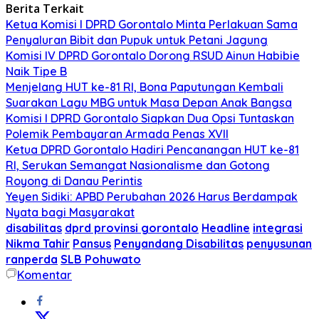
Berita Terkait
Ketua Komisi I DPRD Gorontalo Minta Perlakuan Sama
Penyaluran Bibit dan Pupuk untuk Petani Jagung
Komisi IV DPRD Gorontalo Dorong RSUD Ainun Habibie
Naik Tipe B
Menjelang HUT ke-81 RI, Bona Paputungan Kembali
Suarakan Lagu MBG untuk Masa Depan Anak Bangsa
Komisi I DPRD Gorontalo Siapkan Dua Opsi Tuntaskan
Polemik Pembayaran Armada Penas XVII
Ketua DPRD Gorontalo Hadiri Pencanangan HUT ke-81
RI, Serukan Semangat Nasionalisme dan Gotong
Royong di Danau Perintis
Yeyen Sidiki: APBD Perubahan 2026 Harus Berdampak
Nyata bagi Masyarakat
disabilitas
dprd provinsi gorontalo
Headline
integrasi
Nikma Tahir
Pansus
Penyandang Disabilitas
penyusunan
ranperda
SLB Pohuwato
Komentar