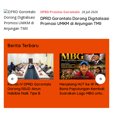
DPRD Provinsi Gorontalo
26 Juli 2026
DPRD Gorontalo Dorong Digitalisasi
Promosi UMKM di Anjungan TMII
Berita Terbaru
Komisi IV DPRD Gorontalo
Menjelang HUT ke-81 RI,
n
Dorong RSUD Ainun
Bona Paputungan Kembali
n
Habibie Naik Tipe B
Suarakan Lagu MBG untuk
g
Masa Depan Anak Bangsa