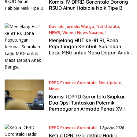
7 Agustus 2026
Komisi IV DPRD Gorontalo Dorong
RSUD Ainun Habibie Naik Tipe B
Daerah
,
Jurnalis Warga
,
Net.Update
,
NEWS
,
Winnet News Nasional
6 Agustus 2026
Menjelang HUT ke-81 RI, Bona
Paputungan Kembali Suarakan
Lagu MBG untuk Masa Depan Anak
Bangsa
DPRD Provinsi Gorontalo
,
Net.Update
,
News
4 Agustus 2026
Komisi I DPRD Gorontalo Siapkan
Dua Opsi Tuntaskan Polemik
Pembayaran Armada Penas XVII
DPRD Provinsi Gorontalo
3 Agustus 2026
Ketua DPRD Gorontalo Hadiri