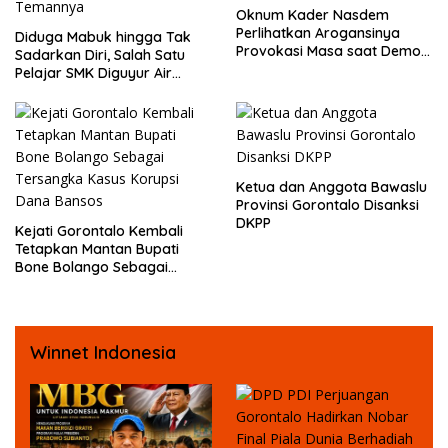
Oknum Kader Nasdem
Perlihatkan Arogansinya
Diduga Mabuk hingga Tak
Provokasi Masa saat Demo
Sadarkan Diri, Salah Satu
Dugaan Pelecehan Profesi
Pelajar SMK Diguyur Air
Jurnalis
hingga Diberikan Benturan
Fisik oleh Beberapa
Temannya
Ketua dan Anggota Bawaslu
Provinsi Gorontalo Disanksi
DKPP
Kejati Gorontalo Kembali
Tetapkan Mantan Bupati
Bone Bolango Sebagai
Tersangka Kasus Korupsi
Dana Bansos
Winnet Indonesia