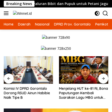
Langsung
ma Penyaluran Bibit dan Pupuk untuk Petani Jagung
Breaking News
Ko
ke
konten
Home
Daerah
Nasional
DPRD Prov. Gorontalo
Pemkot G
Komisi IV DPRD Gorontalo
Menjelang HUT ke-81 RI, Bona
Dorong RSUD Ainun Habibie
Paputungan Kembali
Naik Tipe B
Suarakan Lagu MBG untuk
Masa Depan Anak Bangsa