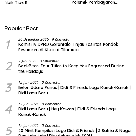
Polemik Pembayaran
Naik Tipe B
Armada Penas XVII
Popular Post
1
20 Desember 2025
0 Komentar
Komisi IV DPRD Gorontalo Tinjau Fasilitas Pondok
Pesantren Al Khairat Tilamuta
2
9 Juni 2021
0 Komentar
BookBites: Four Titles to Keep You Engrossed During
the Holidays
3
12 Juni 2021
0 Komentar
Belon Udara Panas | Didi & Friends Lagu Kanak-Kanak |
Didi Lagu Baru
4
12 Juni 2021
0 Komentar
Didi Lagu Baru | Hey Kawan | Didi & Friends Lagu
Kanak-Kanak
5
12 Juni 2021
0 Komentar
20 Minit Kompilasi Lagu Didi & Friends | 3 Satria & Naga
Dan Lain-Lain | Diceriakan oleh SSPN