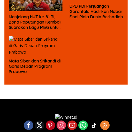
DPD PDI Perjuangan
Gorontalo Hadirkan Nobar
Final Piala Dunia Berhadiah
Menjelang HUT ke-81 RI,
Bona Paputungan Kembali
Suarakan Lagu MBG untuk
Masa Depan Anak Bangsa
Mata Siber dan Srikandi di
Garis Depan Program
Prabowo