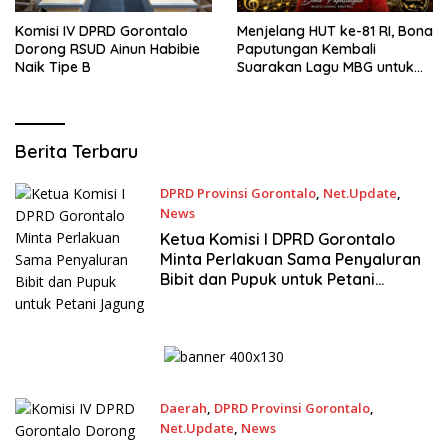
Komisi IV DPRD Gorontalo
Menjelang HUT ke-81 RI, Bona
Dorong RSUD Ainun Habibie
Paputungan Kembali
Naik Tipe B
Suarakan Lagu MBG untuk
Masa Depan Anak Bangsa
Winnet.id
Berita Terbaru
DPRD Provinsi Gorontalo
,
Net.Update
,
News
7 Agustus 2026
Ketua Komisi I DPRD Gorontalo
Minta Perlakuan Sama Penyaluran
Bibit dan Pupuk untuk Petani
Jagung
Daerah
,
DPRD Provinsi Gorontalo
,
Net.Update
,
News