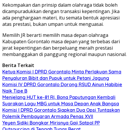
Kekompakan dan prinsip dalam olahraga tidak boleh
dicampuradukkan dengan transaksi kepentingan. Jika
ada penghargaan materi, itu semata bentuk apresiasi
atas prestasi, bukan umpan untuk menguasai.
Memilih JR berarti memilih masa depan olahraga
Kabupaten Gorontalo masa depan yang terbebas dari
jerat kepentingan dan berpeluang meraih prestasi
membanggakan di panggung regional maupun nasional.
Berita Terkait
Ketua Komisi I DPRD Gorontalo Minta Perlakuan Sama
Penyaluran Bibit dan Pupuk untuk Petani Jagung
Komisi IV DPRD Gorontalo Dorong RSUD Ainun Habibie
Naik Tipe B
Menjelang HUT ke-81 RI, Bona Paputungan Kembali
Suarakan Lagu MBG untuk Masa Depan Anak Bangsa
Komisi I DPRD Gorontalo Siapkan Dua Opsi Tuntaskan
Polemik Pembayaran Armada Penas XVII
Yeyen Sidiki Bongkar Mirisnya Gaji Satpol PP
Outsourcing di Tengah Tugas Berat